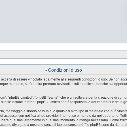
- Condizioni d’uso
tente accetta di essere vincolato legalmente alle seguenti condizioni d’uso. Se non ac
ualunque momento, sarà nostra premura avvisarti di tali modifiche, benché sia oppor
.com”, “phpBB Limited”, “phpBB Teams”) che è un software per la creazione di comuni
ree di discussione internet; phpBB Limited non è responsabile dei contenuti e della g
accia, messaggio a sfondo sessuale, o qualsiasi altro tipo di materiale che può violar
accesso, con notifica al tuo provider Internet se è ritenuto da noi opportuno. Tutti 
o chiudere qualsiasi argomento in qualsiasi momento lo ritenga necessario. Come fruit
saranno divulgate a nessuno senza il tuo consenso, né “” o phpBB sono da riteners