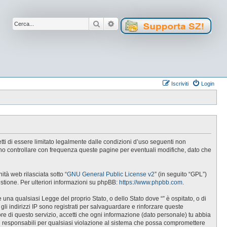
Cerca
Ricerca avanzata
Iscriviti
Login
cetti di essere limitato legalmente dalle condizioni d’uso seguenti non
tuno controllare con frequenza queste pagine per eventuali modifiche, dato che
tà web rilasciata sotto “
GNU General Public License v2
” (in seguito “GPL”)
estione. Per ulteriori informazioni su phpBB:
https://www.phpbb.com
.
e una qualsiasi Legge del proprio Stato, o dello Stato dove “” è ospitato, o di
gli indirizzi IP sono registrati per salvaguardare e rinforzare queste
ore di questo servizio, accetti che ogni informazione (dato personale) tu abbia
i responsabili per qualsiasi violazione al sistema che possa compromettere