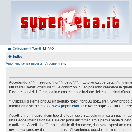
Collegamenti Rapidi
FAQ
Indice
Argomenti senza risposta
Argomenti attivi
Accedendo a “” (in seguito “noi”, “nostro”, “”, “http://www.superzeta.it”), l’u
utilizzare i servizi offerti da “”. Le condizioni d’uso possono cambiare in q
l’uso dei servizi di “” implica la completa accettazione delle condizioni d’uso.
“” utilizza il sistema phpBB (in seguito “loro”, “phpBB software”, “www.phpbb
liberamente scaricabile da
www.phpbb.com
. Il software phpBB facilita le a
Accetti di non inviare alcun tipo di offesa, oscenità, volgarità, calunnia, min
una Legge internazionale. Fare ciò porta all’immediato e permanente divieto di 
condizioni. Accetti che “” abbia il diritto di rimuovere, riscrivere, spostare 
inviato sia conservata in un database. Al contempo queste informazioni non 