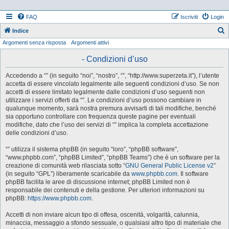
FAQ
Iscriviti
Login
Indice
Argomenti senza risposta
Argomenti attivi
e
r
- Condizioni d’uso
c
Accedendo a “” (in seguito “noi”, “nostro”, “”, “http://www.superzeta.it”), l’utente
a
accetta di essere vincolato legalmente alle seguenti condizioni d’uso. Se non
accetti di essere limitato legalmente dalle condizioni d’uso seguenti non
utilizzare i servizi offerti da “”. Le condizioni d’uso possono cambiare in
qualunque momento, sarà nostra premura avvisarti di tali modifiche, benché
sia opportuno controllare con frequenza queste pagine per eventuali
modifiche, dato che l’uso dei servizi di “” implica la completa accettazione
delle condizioni d’uso.
“” utilizza il sistema phpBB (in seguito “loro”, “phpBB software”,
“www.phpbb.com”, “phpBB Limited”, “phpBB Teams”) che è un software per la
creazione di comunità web rilasciata sotto “
GNU General Public License v2
”
(in seguito “GPL”) liberamente scaricabile da
www.phpbb.com
. Il software
phpBB facilita le aree di discussione internet; phpBB Limited non è
responsabile dei contenuti e della gestione. Per ulteriori informazioni su
phpBB:
https://www.phpbb.com
.
Accetti di non inviare alcun tipo di offesa, oscenità, volgarità, calunnia,
minaccia, messaggio a sfondo sessuale, o qualsiasi altro tipo di materiale che