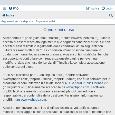
FAQ
Iscriviti
Login
Indice
Argomenti senza risposta
Argomenti attivi
e
r
- Condizioni d’uso
c
Accedendo a “” (in seguito “noi”, “nostro”, “”, “http://www.superzeta.it”), l’utente
a
accetta di essere vincolato legalmente alle seguenti condizioni d’uso. Se non
accetti di essere limitato legalmente dalle condizioni d’uso seguenti non
utilizzare i servizi offerti da “”. Le condizioni d’uso possono cambiare in
qualunque momento, sarà nostra premura avvisarti di tali modifiche, benché
sia opportuno controllare con frequenza queste pagine per eventuali
modifiche, dato che l’uso dei servizi di “” implica la completa accettazione
delle condizioni d’uso.
“” utilizza il sistema phpBB (in seguito “loro”, “phpBB software”,
“www.phpbb.com”, “phpBB Limited”, “phpBB Teams”) che è un software per la
creazione di comunità web rilasciata sotto “
GNU General Public License v2
”
(in seguito “GPL”) liberamente scaricabile da
www.phpbb.com
. Il software
phpBB facilita le aree di discussione internet; phpBB Limited non è
responsabile dei contenuti e della gestione. Per ulteriori informazioni su
phpBB:
https://www.phpbb.com
.
Accetti di non inviare alcun tipo di offesa, oscenità, volgarità, calunnia,
minaccia, messaggio a sfondo sessuale, o qualsiasi altro tipo di materiale che