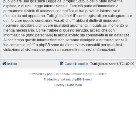
può violare una qualsiasi Legge del proprio Stato, o dello Stato dove “” è
ospitato, o di una Legge internazionale. Fare ciò porta all’immediato e
permanente divieto di accesso, con notifica al tuo provider Internet se è
ritenuto da noi opportuno. Tutti gli indirizzi IP sono registrati per salvaguardare
e rinforzare queste condizioni. Accetti che “” abbia il diritto di rimuovere,
riscrivere, spostare o chiudere qualsiasi argomento in qualsiasi momento lo
ritenga necessario. Come fruitore di questo servizio, accetti che ogni
informazione (dato personale) tu abbia inviato sia conservata in un database.
Al contempo queste informazioni non saranno divulgate a nessuno senza il
tuo consenso, né “” o phpBB sono da ritenersi responsabili per qualsiasi
violazione al sistema che possa compromettere queste informazioni.
Indice
Cancella cookie
Tutti gli orari sono
UTC+02:00
Powered by
phpBB
® Forum Software © phpBB Limited
Traduzione Italiana
phpBB-Store.it
Privacy
|
Condizioni