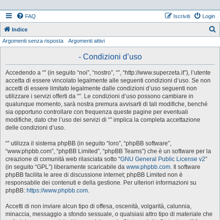
FAQ
Iscriviti
Login
Indice
Argomenti senza risposta
Argomenti attivi
e
r
- Condizioni d’uso
c
Accedendo a “” (in seguito “noi”, “nostro”, “”, “http://www.superzeta.it”), l’utente
a
accetta di essere vincolato legalmente alle seguenti condizioni d’uso. Se non
accetti di essere limitato legalmente dalle condizioni d’uso seguenti non
utilizzare i servizi offerti da “”. Le condizioni d’uso possono cambiare in
qualunque momento, sarà nostra premura avvisarti di tali modifiche, benché
sia opportuno controllare con frequenza queste pagine per eventuali
modifiche, dato che l’uso dei servizi di “” implica la completa accettazione
delle condizioni d’uso.
“” utilizza il sistema phpBB (in seguito “loro”, “phpBB software”,
“www.phpbb.com”, “phpBB Limited”, “phpBB Teams”) che è un software per la
creazione di comunità web rilasciata sotto “
GNU General Public License v2
”
(in seguito “GPL”) liberamente scaricabile da
www.phpbb.com
. Il software
phpBB facilita le aree di discussione internet; phpBB Limited non è
responsabile dei contenuti e della gestione. Per ulteriori informazioni su
phpBB:
https://www.phpbb.com
.
Accetti di non inviare alcun tipo di offesa, oscenità, volgarità, calunnia,
minaccia, messaggio a sfondo sessuale, o qualsiasi altro tipo di materiale che