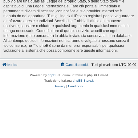
può violare una qualsiasi Legge del proprio Stato, o dello Stato dove “” è
ospitato, o di una Legge internazionale. Fare ciò porta all’immediato e
permanente divieto di accesso, con notifica al tuo provider Internet se è
ritenuto da noi opportuno. Tutti gli indirizzi IP sono registrati per salvaguardare
e rinforzare queste condizioni. Accetti che “” abbia il diritto di rimuovere,
riscrivere, spostare o chiudere qualsiasi argomento in qualsiasi momento lo
ritenga necessario. Come fruitore di questo servizio, accetti che ogni
informazione (dato personale) tu abbia inviato sia conservata in un database.
Al contempo queste informazioni non saranno divulgate a nessuno senza il
tuo consenso, né “” o phpBB sono da ritenersi responsabili per qualsiasi
violazione al sistema che possa compromettere queste informazioni.
Indice
Cancella cookie
Tutti gli orari sono
UTC+02:00
Powered by
phpBB
® Forum Software © phpBB Limited
Traduzione Italiana
phpBB-Store.it
Privacy
|
Condizioni