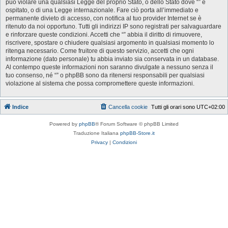
può violare una qualsiasi Legge del proprio Stato, o dello Stato dove “” è
ospitato, o di una Legge internazionale. Fare ciò porta all’immediato e
permanente divieto di accesso, con notifica al tuo provider Internet se è
ritenuto da noi opportuno. Tutti gli indirizzi IP sono registrati per salvaguardare
e rinforzare queste condizioni. Accetti che “” abbia il diritto di rimuovere,
riscrivere, spostare o chiudere qualsiasi argomento in qualsiasi momento lo
ritenga necessario. Come fruitore di questo servizio, accetti che ogni
informazione (dato personale) tu abbia inviato sia conservata in un database.
Al contempo queste informazioni non saranno divulgate a nessuno senza il
tuo consenso, né “” o phpBB sono da ritenersi responsabili per qualsiasi
violazione al sistema che possa compromettere queste informazioni.
Indice
Cancella cookie
Tutti gli orari sono
UTC+02:00
Powered by
phpBB
® Forum Software © phpBB Limited
Traduzione Italiana
phpBB-Store.it
Privacy
|
Condizioni