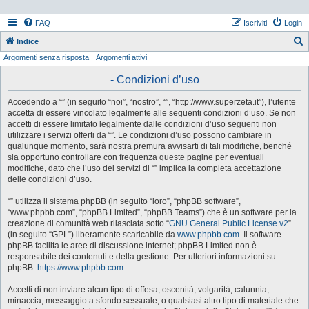
FAQ
Iscriviti
Login
Indice
Argomenti senza risposta
Argomenti attivi
e
r
- Condizioni d’uso
c
Accedendo a “” (in seguito “noi”, “nostro”, “”, “http://www.superzeta.it”), l’utente
a
accetta di essere vincolato legalmente alle seguenti condizioni d’uso. Se non
accetti di essere limitato legalmente dalle condizioni d’uso seguenti non
utilizzare i servizi offerti da “”. Le condizioni d’uso possono cambiare in
qualunque momento, sarà nostra premura avvisarti di tali modifiche, benché
sia opportuno controllare con frequenza queste pagine per eventuali
modifiche, dato che l’uso dei servizi di “” implica la completa accettazione
delle condizioni d’uso.
“” utilizza il sistema phpBB (in seguito “loro”, “phpBB software”,
“www.phpbb.com”, “phpBB Limited”, “phpBB Teams”) che è un software per la
creazione di comunità web rilasciata sotto “
GNU General Public License v2
”
(in seguito “GPL”) liberamente scaricabile da
www.phpbb.com
. Il software
phpBB facilita le aree di discussione internet; phpBB Limited non è
responsabile dei contenuti e della gestione. Per ulteriori informazioni su
phpBB:
https://www.phpbb.com
.
Accetti di non inviare alcun tipo di offesa, oscenità, volgarità, calunnia,
minaccia, messaggio a sfondo sessuale, o qualsiasi altro tipo di materiale che