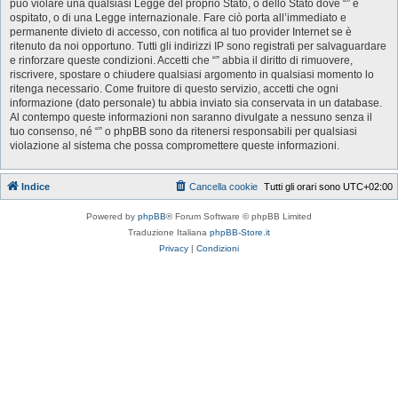
può violare una qualsiasi Legge del proprio Stato, o dello Stato dove “” è
ospitato, o di una Legge internazionale. Fare ciò porta all’immediato e
permanente divieto di accesso, con notifica al tuo provider Internet se è
ritenuto da noi opportuno. Tutti gli indirizzi IP sono registrati per salvaguardare
e rinforzare queste condizioni. Accetti che “” abbia il diritto di rimuovere,
riscrivere, spostare o chiudere qualsiasi argomento in qualsiasi momento lo
ritenga necessario. Come fruitore di questo servizio, accetti che ogni
informazione (dato personale) tu abbia inviato sia conservata in un database.
Al contempo queste informazioni non saranno divulgate a nessuno senza il
tuo consenso, né “” o phpBB sono da ritenersi responsabili per qualsiasi
violazione al sistema che possa compromettere queste informazioni.
Indice
Cancella cookie
Tutti gli orari sono
UTC+02:00
Powered by
phpBB
® Forum Software © phpBB Limited
Traduzione Italiana
phpBB-Store.it
Privacy
|
Condizioni