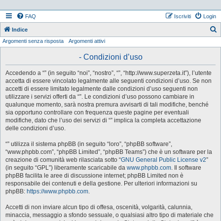
FAQ
Iscriviti
Login
Indice
Argomenti senza risposta
Argomenti attivi
e
r
- Condizioni d’uso
c
Accedendo a “” (in seguito “noi”, “nostro”, “”, “http://www.superzeta.it”), l’utente
a
accetta di essere vincolato legalmente alle seguenti condizioni d’uso. Se non
accetti di essere limitato legalmente dalle condizioni d’uso seguenti non
utilizzare i servizi offerti da “”. Le condizioni d’uso possono cambiare in
qualunque momento, sarà nostra premura avvisarti di tali modifiche, benché
sia opportuno controllare con frequenza queste pagine per eventuali
modifiche, dato che l’uso dei servizi di “” implica la completa accettazione
delle condizioni d’uso.
“” utilizza il sistema phpBB (in seguito “loro”, “phpBB software”,
“www.phpbb.com”, “phpBB Limited”, “phpBB Teams”) che è un software per la
creazione di comunità web rilasciata sotto “
GNU General Public License v2
”
(in seguito “GPL”) liberamente scaricabile da
www.phpbb.com
. Il software
phpBB facilita le aree di discussione internet; phpBB Limited non è
responsabile dei contenuti e della gestione. Per ulteriori informazioni su
phpBB:
https://www.phpbb.com
.
Accetti di non inviare alcun tipo di offesa, oscenità, volgarità, calunnia,
minaccia, messaggio a sfondo sessuale, o qualsiasi altro tipo di materiale che