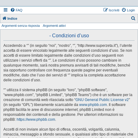
FAQ
Iscriviti
Login
Indice
Argomenti senza risposta
Argomenti attivi
e
r
- Condizioni d’uso
c
Accedendo a “” (in seguito “noi”, “nostro”, “”, “http://www.superzeta.it”), l’utente
a
accetta di essere vincolato legalmente alle seguenti condizioni d’uso. Se non
accetti di essere limitato legalmente dalle condizioni d’uso seguenti non
utilizzare i servizi offerti da “”. Le condizioni d’uso possono cambiare in
qualunque momento, sarà nostra premura avvisarti di tali modifiche, benché
sia opportuno controllare con frequenza queste pagine per eventuali
modifiche, dato che l’uso dei servizi di “” implica la completa accettazione
delle condizioni d’uso.
“” utilizza il sistema phpBB (in seguito “loro”, “phpBB software”,
“www.phpbb.com”, “phpBB Limited”, “phpBB Teams”) che è un software per la
creazione di comunità web rilasciata sotto “
GNU General Public License v2
”
(in seguito “GPL”) liberamente scaricabile da
www.phpbb.com
. Il software
phpBB facilita le aree di discussione internet; phpBB Limited non è
responsabile dei contenuti e della gestione. Per ulteriori informazioni su
phpBB:
https://www.phpbb.com
.
Accetti di non inviare alcun tipo di offesa, oscenità, volgarità, calunnia,
minaccia, messaggio a sfondo sessuale, o qualsiasi altro tipo di materiale che