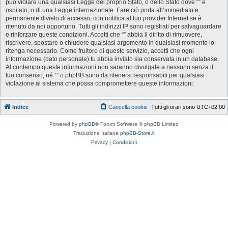
può violare una qualsiasi Legge del proprio Stato, o dello Stato dove “” è
ospitato, o di una Legge internazionale. Fare ciò porta all’immediato e
permanente divieto di accesso, con notifica al tuo provider Internet se è
ritenuto da noi opportuno. Tutti gli indirizzi IP sono registrati per salvaguardare
e rinforzare queste condizioni. Accetti che “” abbia il diritto di rimuovere,
riscrivere, spostare o chiudere qualsiasi argomento in qualsiasi momento lo
ritenga necessario. Come fruitore di questo servizio, accetti che ogni
informazione (dato personale) tu abbia inviato sia conservata in un database.
Al contempo queste informazioni non saranno divulgate a nessuno senza il
tuo consenso, né “” o phpBB sono da ritenersi responsabili per qualsiasi
violazione al sistema che possa compromettere queste informazioni.
Indice
Cancella cookie
Tutti gli orari sono
UTC+02:00
Powered by
phpBB
® Forum Software © phpBB Limited
Traduzione Italiana
phpBB-Store.it
Privacy
|
Condizioni