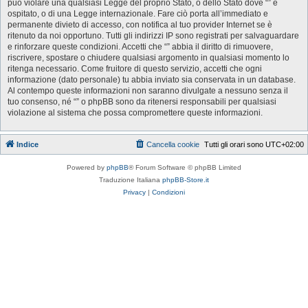
può violare una qualsiasi Legge del proprio Stato, o dello Stato dove “” è
ospitato, o di una Legge internazionale. Fare ciò porta all’immediato e
permanente divieto di accesso, con notifica al tuo provider Internet se è
ritenuto da noi opportuno. Tutti gli indirizzi IP sono registrati per salvaguardare
e rinforzare queste condizioni. Accetti che “” abbia il diritto di rimuovere,
riscrivere, spostare o chiudere qualsiasi argomento in qualsiasi momento lo
ritenga necessario. Come fruitore di questo servizio, accetti che ogni
informazione (dato personale) tu abbia inviato sia conservata in un database.
Al contempo queste informazioni non saranno divulgate a nessuno senza il
tuo consenso, né “” o phpBB sono da ritenersi responsabili per qualsiasi
violazione al sistema che possa compromettere queste informazioni.
Indice
Cancella cookie
Tutti gli orari sono
UTC+02:00
Powered by
phpBB
® Forum Software © phpBB Limited
Traduzione Italiana
phpBB-Store.it
Privacy
|
Condizioni