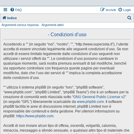
FAQ
Iscriviti
Login
Indice
Argomenti senza risposta
Argomenti attivi
e
r
- Condizioni d’uso
c
Accedendo a “” (in seguito “noi”, “nostro”, “”, “http://www.superzeta.it”), l’utente
a
accetta di essere vincolato legalmente alle seguenti condizioni d’uso. Se non
accetti di essere limitato legalmente dalle condizioni d’uso seguenti non
utilizzare i servizi offerti da “”. Le condizioni d’uso possono cambiare in
qualunque momento, sarà nostra premura avvisarti di tali modifiche, benché
sia opportuno controllare con frequenza queste pagine per eventuali
modifiche, dato che l’uso dei servizi di “” implica la completa accettazione
delle condizioni d’uso.
“” utilizza il sistema phpBB (in seguito “loro”, “phpBB software”,
“www.phpbb.com”, “phpBB Limited”, “phpBB Teams”) che è un software per la
creazione di comunità web rilasciata sotto “
GNU General Public License v2
”
(in seguito “GPL”) liberamente scaricabile da
www.phpbb.com
. Il software
phpBB facilita le aree di discussione internet; phpBB Limited non è
responsabile dei contenuti e della gestione. Per ulteriori informazioni su
phpBB:
https://www.phpbb.com
.
Accetti di non inviare alcun tipo di offesa, oscenità, volgarità, calunnia,
minaccia, messaggio a sfondo sessuale, o qualsiasi altro tipo di materiale che