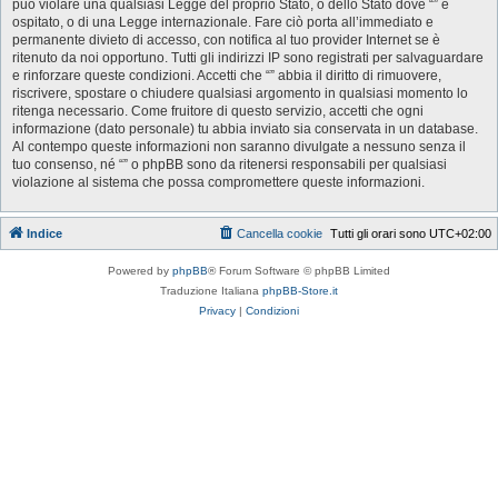
può violare una qualsiasi Legge del proprio Stato, o dello Stato dove “” è
ospitato, o di una Legge internazionale. Fare ciò porta all’immediato e
permanente divieto di accesso, con notifica al tuo provider Internet se è
ritenuto da noi opportuno. Tutti gli indirizzi IP sono registrati per salvaguardare
e rinforzare queste condizioni. Accetti che “” abbia il diritto di rimuovere,
riscrivere, spostare o chiudere qualsiasi argomento in qualsiasi momento lo
ritenga necessario. Come fruitore di questo servizio, accetti che ogni
informazione (dato personale) tu abbia inviato sia conservata in un database.
Al contempo queste informazioni non saranno divulgate a nessuno senza il
tuo consenso, né “” o phpBB sono da ritenersi responsabili per qualsiasi
violazione al sistema che possa compromettere queste informazioni.
Indice
Cancella cookie
Tutti gli orari sono
UTC+02:00
Powered by
phpBB
® Forum Software © phpBB Limited
Traduzione Italiana
phpBB-Store.it
Privacy
|
Condizioni