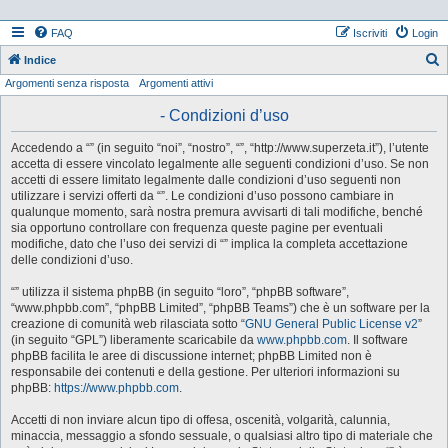
FAQ
Iscriviti
Login
Indice
Argomenti senza risposta
Argomenti attivi
e
r
- Condizioni d’uso
c
Accedendo a “” (in seguito “noi”, “nostro”, “”, “http://www.superzeta.it”), l’utente
a
accetta di essere vincolato legalmente alle seguenti condizioni d’uso. Se non
accetti di essere limitato legalmente dalle condizioni d’uso seguenti non
utilizzare i servizi offerti da “”. Le condizioni d’uso possono cambiare in
qualunque momento, sarà nostra premura avvisarti di tali modifiche, benché
sia opportuno controllare con frequenza queste pagine per eventuali
modifiche, dato che l’uso dei servizi di “” implica la completa accettazione
delle condizioni d’uso.
“” utilizza il sistema phpBB (in seguito “loro”, “phpBB software”,
“www.phpbb.com”, “phpBB Limited”, “phpBB Teams”) che è un software per la
creazione di comunità web rilasciata sotto “
GNU General Public License v2
”
(in seguito “GPL”) liberamente scaricabile da
www.phpbb.com
. Il software
phpBB facilita le aree di discussione internet; phpBB Limited non è
responsabile dei contenuti e della gestione. Per ulteriori informazioni su
phpBB:
https://www.phpbb.com
.
Accetti di non inviare alcun tipo di offesa, oscenità, volgarità, calunnia,
minaccia, messaggio a sfondo sessuale, o qualsiasi altro tipo di materiale che