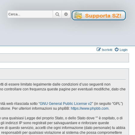
Cerca
Ricerca avanzata
Iscriviti
Login
cetti di essere limitato legalmente dalle condizioni d’uso seguenti non
tuno controllare con frequenza queste pagine per eventuali modifiche, dato che
tà web rilasciata sotto “
GNU General Public License v2
” (in seguito “GPL”)
estione. Per ulteriori informazioni su phpBB:
https://www.phpbb.com
.
e una qualsiasi Legge del proprio Stato, o dello Stato dove “” è ospitato, o di
gli indirizzi IP sono registrati per salvaguardare e rinforzare queste
ore di questo servizio, accetti che ogni informazione (dato personale) tu abbia
i responsabili per qualsiasi violazione al sistema che possa compromettere