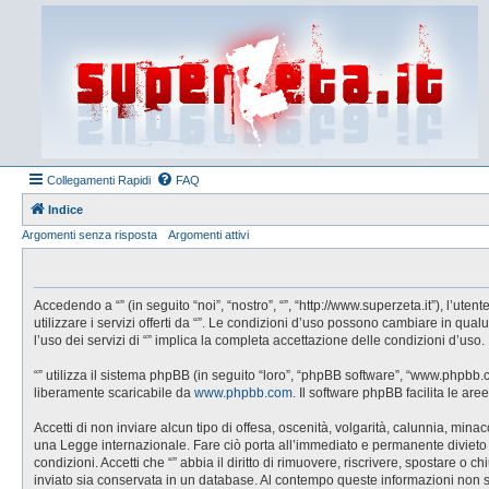
Collegamenti Rapidi
FAQ
Indice
Argomenti senza risposta
Argomenti attivi
Accedendo a “” (in seguito “noi”, “nostro”, “”, “http://www.superzeta.it”), l’u
utilizzare i servizi offerti da “”. Le condizioni d’uso possono cambiare in q
l’uso dei servizi di “” implica la completa accettazione delle condizioni d’uso.
“” utilizza il sistema phpBB (in seguito “loro”, “phpBB software”, “www.phpbb
liberamente scaricabile da
www.phpbb.com
. Il software phpBB facilita le a
Accetti di non inviare alcun tipo di offesa, oscenità, volgarità, calunnia, min
una Legge internazionale. Fare ciò porta all’immediato e permanente divieto di 
condizioni. Accetti che “” abbia il diritto di rimuovere, riscrivere, spostare 
inviato sia conservata in un database. Al contempo queste informazioni non 