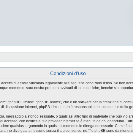
- Condizioni d’uso
tente accetta di essere vincolato legalmente alle seguenti condizioni d’uso. Se non ac
ualunque momento, sarà nostra premura avvisarti di tali modifiche, benché sia oppor
.com”, “phpBB Limited”, “phpBB Teams”) che è un software per la creazione di comuni
ree di discussione internet; phpBB Limited non è responsabile dei contenuti e della g
accia, messaggio a sfondo sessuale, o qualsiasi altro tipo di materiale che può violar
accesso, con notifica al tuo provider Internet se è ritenuto da noi opportuno. Tutti 
o chiudere qualsiasi argomento in qualsiasi momento lo ritenga necessario. Come fruit
saranno divulgate a nessuno senza il tuo consenso, né “” o phpBB sono da riteners