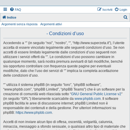
FAQ
Iscriviti
Login
Indice
Argomenti senza risposta
Argomenti attivi
e
r
- Condizioni d’uso
c
Accedendo a “” (in seguito “noi”, “nostro”, “”, “http://www.superzeta.it”), l’utente
a
accetta di essere vincolato legalmente alle seguenti condizioni d’uso. Se non
accetti di essere limitato legalmente dalle condizioni d’uso seguenti non
utilizzare i servizi offerti da “”. Le condizioni d’uso possono cambiare in
qualunque momento, sarà nostra premura avvisarti di tali modifiche, benché
sia opportuno controllare con frequenza queste pagine per eventuali
modifiche, dato che l’uso dei servizi di “” implica la completa accettazione
delle condizioni d’uso.
“” utilizza il sistema phpBB (in seguito “loro”, “phpBB software”,
“www.phpbb.com”, “phpBB Limited”, “phpBB Teams”) che è un software per la
creazione di comunità web rilasciata sotto “
GNU General Public License v2
”
(in seguito “GPL”) liberamente scaricabile da
www.phpbb.com
. Il software
phpBB facilita le aree di discussione internet; phpBB Limited non è
responsabile dei contenuti e della gestione. Per ulteriori informazioni su
phpBB:
https://www.phpbb.com
.
Accetti di non inviare alcun tipo di offesa, oscenità, volgarità, calunnia,
minaccia, messaggio a sfondo sessuale, o qualsiasi altro tipo di materiale che