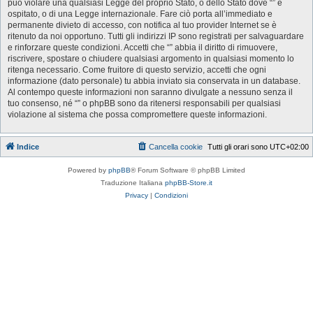
può violare una qualsiasi Legge del proprio Stato, o dello Stato dove “” è
ospitato, o di una Legge internazionale. Fare ciò porta all’immediato e
permanente divieto di accesso, con notifica al tuo provider Internet se è
ritenuto da noi opportuno. Tutti gli indirizzi IP sono registrati per salvaguardare
e rinforzare queste condizioni. Accetti che “” abbia il diritto di rimuovere,
riscrivere, spostare o chiudere qualsiasi argomento in qualsiasi momento lo
ritenga necessario. Come fruitore di questo servizio, accetti che ogni
informazione (dato personale) tu abbia inviato sia conservata in un database.
Al contempo queste informazioni non saranno divulgate a nessuno senza il
tuo consenso, né “” o phpBB sono da ritenersi responsabili per qualsiasi
violazione al sistema che possa compromettere queste informazioni.
Indice
Cancella cookie
Tutti gli orari sono
UTC+02:00
Powered by
phpBB
® Forum Software © phpBB Limited
Traduzione Italiana
phpBB-Store.it
Privacy
|
Condizioni