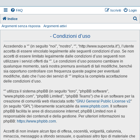
FAQ
Iscriviti
Login
Indice
Argomenti senza risposta
Argomenti attivi
e
r
- Condizioni d’uso
c
Accedendo a “” (in seguito “noi”, “nostro”, “”, “http://www.superzeta.it”), l’utente
a
accetta di essere vincolato legalmente alle seguenti condizioni d’uso. Se non
accetti di essere limitato legalmente dalle condizioni d’uso seguenti non
utilizzare i servizi offerti da “”. Le condizioni d’uso possono cambiare in
qualunque momento, sarà nostra premura avvisarti di tali modifiche, benché
sia opportuno controllare con frequenza queste pagine per eventuali
modifiche, dato che l’uso dei servizi di “” implica la completa accettazione
delle condizioni d’uso.
“” utilizza il sistema phpBB (in seguito “loro”, “phpBB software”,
“www.phpbb.com”, “phpBB Limited”, “phpBB Teams”) che è un software per la
creazione di comunità web rilasciata sotto “
GNU General Public License v2
”
(in seguito “GPL”) liberamente scaricabile da
www.phpbb.com
. Il software
phpBB facilita le aree di discussione internet; phpBB Limited non è
responsabile dei contenuti e della gestione. Per ulteriori informazioni su
phpBB:
https://www.phpbb.com
.
Accetti di non inviare alcun tipo di offesa, oscenità, volgarità, calunnia,
minaccia, messaggio a sfondo sessuale, o qualsiasi altro tipo di materiale che