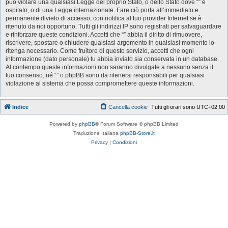
può violare una qualsiasi Legge del proprio Stato, o dello Stato dove “” è
ospitato, o di una Legge internazionale. Fare ciò porta all’immediato e
permanente divieto di accesso, con notifica al tuo provider Internet se è
ritenuto da noi opportuno. Tutti gli indirizzi IP sono registrati per salvaguardare
e rinforzare queste condizioni. Accetti che “” abbia il diritto di rimuovere,
riscrivere, spostare o chiudere qualsiasi argomento in qualsiasi momento lo
ritenga necessario. Come fruitore di questo servizio, accetti che ogni
informazione (dato personale) tu abbia inviato sia conservata in un database.
Al contempo queste informazioni non saranno divulgate a nessuno senza il
tuo consenso, né “” o phpBB sono da ritenersi responsabili per qualsiasi
violazione al sistema che possa compromettere queste informazioni.
Indice
Cancella cookie
Tutti gli orari sono
UTC+02:00
Powered by
phpBB
® Forum Software © phpBB Limited
Traduzione Italiana
phpBB-Store.it
Privacy
|
Condizioni