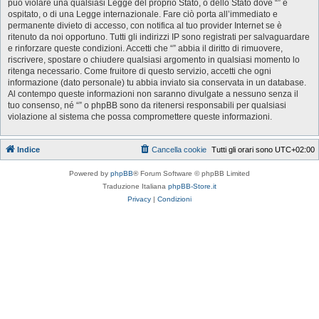
può violare una qualsiasi Legge del proprio Stato, o dello Stato dove “” è
ospitato, o di una Legge internazionale. Fare ciò porta all’immediato e
permanente divieto di accesso, con notifica al tuo provider Internet se è
ritenuto da noi opportuno. Tutti gli indirizzi IP sono registrati per salvaguardare
e rinforzare queste condizioni. Accetti che “” abbia il diritto di rimuovere,
riscrivere, spostare o chiudere qualsiasi argomento in qualsiasi momento lo
ritenga necessario. Come fruitore di questo servizio, accetti che ogni
informazione (dato personale) tu abbia inviato sia conservata in un database.
Al contempo queste informazioni non saranno divulgate a nessuno senza il
tuo consenso, né “” o phpBB sono da ritenersi responsabili per qualsiasi
violazione al sistema che possa compromettere queste informazioni.
Indice
Cancella cookie
Tutti gli orari sono
UTC+02:00
Powered by
phpBB
® Forum Software © phpBB Limited
Traduzione Italiana
phpBB-Store.it
Privacy
|
Condizioni