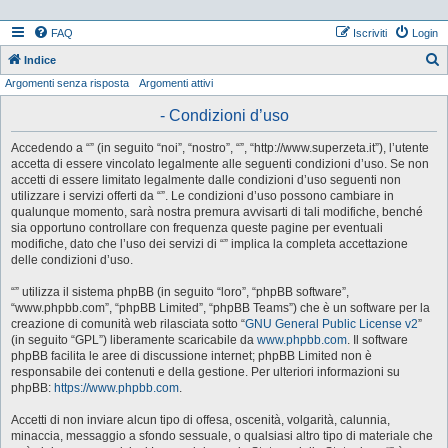
FAQ
Iscriviti
Login
Indice
Argomenti senza risposta
Argomenti attivi
e
r
- Condizioni d’uso
c
Accedendo a “” (in seguito “noi”, “nostro”, “”, “http://www.superzeta.it”), l’utente
a
accetta di essere vincolato legalmente alle seguenti condizioni d’uso. Se non
accetti di essere limitato legalmente dalle condizioni d’uso seguenti non
utilizzare i servizi offerti da “”. Le condizioni d’uso possono cambiare in
qualunque momento, sarà nostra premura avvisarti di tali modifiche, benché
sia opportuno controllare con frequenza queste pagine per eventuali
modifiche, dato che l’uso dei servizi di “” implica la completa accettazione
delle condizioni d’uso.
“” utilizza il sistema phpBB (in seguito “loro”, “phpBB software”,
“www.phpbb.com”, “phpBB Limited”, “phpBB Teams”) che è un software per la
creazione di comunità web rilasciata sotto “
GNU General Public License v2
”
(in seguito “GPL”) liberamente scaricabile da
www.phpbb.com
. Il software
phpBB facilita le aree di discussione internet; phpBB Limited non è
responsabile dei contenuti e della gestione. Per ulteriori informazioni su
phpBB:
https://www.phpbb.com
.
Accetti di non inviare alcun tipo di offesa, oscenità, volgarità, calunnia,
minaccia, messaggio a sfondo sessuale, o qualsiasi altro tipo di materiale che