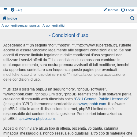
FAQ
Iscriviti
Login
Indice
Argomenti senza risposta
Argomenti attivi
e
r
- Condizioni d’uso
c
Accedendo a “” (in seguito “noi”, “nostro”, “”, “http://www.superzeta.it”), l’utente
a
accetta di essere vincolato legalmente alle seguenti condizioni d’uso. Se non
accetti di essere limitato legalmente dalle condizioni d’uso seguenti non
utilizzare i servizi offerti da “”. Le condizioni d’uso possono cambiare in
qualunque momento, sarà nostra premura avvisarti di tali modifiche, benché
sia opportuno controllare con frequenza queste pagine per eventuali
modifiche, dato che l’uso dei servizi di “” implica la completa accettazione
delle condizioni d’uso.
“” utilizza il sistema phpBB (in seguito “loro”, “phpBB software”,
“www.phpbb.com”, “phpBB Limited”, “phpBB Teams”) che è un software per la
creazione di comunità web rilasciata sotto “
GNU General Public License v2
”
(in seguito “GPL”) liberamente scaricabile da
www.phpbb.com
. Il software
phpBB facilita le aree di discussione internet; phpBB Limited non è
responsabile dei contenuti e della gestione. Per ulteriori informazioni su
phpBB:
https://www.phpbb.com
.
Accetti di non inviare alcun tipo di offesa, oscenità, volgarità, calunnia,
minaccia, messaggio a sfondo sessuale, o qualsiasi altro tipo di materiale che