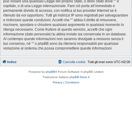
può violare una qualsiasi Legge del proprio Stato, o dello Stato dove “” è
ospitato, o di una Legge internazionale. Fare ciò porta all’immediato e
permanente divieto di accesso, con notifica al tuo provider Internet se è
ritenuto da noi opportuno. Tutti gli indirizzi IP sono registrati per salvaguardare
e rinforzare queste condizioni. Accetti che “” abbia il diritto di rimuovere,
riscrivere, spostare o chiudere qualsiasi argomento in qualsiasi momento lo
ritenga necessario. Come fruitore di questo servizio, accetti che ogni
informazione (dato personale) tu abbia inviato sia conservata in un database.
Al contempo queste informazioni non saranno divulgate a nessuno senza il
tuo consenso, né “” o phpBB sono da ritenersi responsabili per qualsiasi
violazione al sistema che possa compromettere queste informazioni.
Indice
Cancella cookie
Tutti gli orari sono
UTC+02:00
Powered by
phpBB
® Forum Software © phpBB Limited
Traduzione Italiana
phpBB-Store.it
Privacy
|
Condizioni