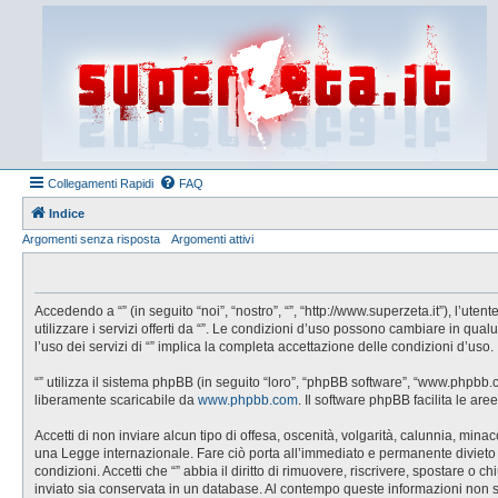
Collegamenti Rapidi
FAQ
Indice
Argomenti senza risposta
Argomenti attivi
Accedendo a “” (in seguito “noi”, “nostro”, “”, “http://www.superzeta.it”), l’u
utilizzare i servizi offerti da “”. Le condizioni d’uso possono cambiare in q
l’uso dei servizi di “” implica la completa accettazione delle condizioni d’uso.
“” utilizza il sistema phpBB (in seguito “loro”, “phpBB software”, “www.phpbb
liberamente scaricabile da
www.phpbb.com
. Il software phpBB facilita le a
Accetti di non inviare alcun tipo di offesa, oscenità, volgarità, calunnia, min
una Legge internazionale. Fare ciò porta all’immediato e permanente divieto di 
condizioni. Accetti che “” abbia il diritto di rimuovere, riscrivere, spostare 
inviato sia conservata in un database. Al contempo queste informazioni non 