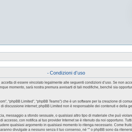
- Condizioni d’uso
tente accetta di essere vincolato legalmente alle seguenti condizioni d’uso. Se non ac
ualunque momento, sarà nostra premura avvisarti di tali modifiche, benché sia oppor
.com”, “phpBB Limited”, “phpBB Teams”) che è un software per la creazione di comuni
ree di discussione internet; phpBB Limited non è responsabile dei contenuti e della g
accia, messaggio a sfondo sessuale, o qualsiasi altro tipo di materiale che può violar
accesso, con notifica al tuo provider Internet se è ritenuto da noi opportuno. Tutti 
o chiudere qualsiasi argomento in qualsiasi momento lo ritenga necessario. Come fruit
saranno divulgate a nessuno senza il tuo consenso, né “” o phpBB sono da riteners