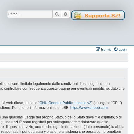
Cerca
Ricerca avanzata
Iscriviti
Login
cetti di essere limitato legalmente dalle condizioni d’uso seguenti non
tuno controllare con frequenza queste pagine per eventuali modifiche, dato che
tà web rilasciata sotto “
GNU General Public License v2
” (in seguito “GPL”)
estione. Per ulteriori informazioni su phpBB:
https://www.phpbb.com
.
e una qualsiasi Legge del proprio Stato, o dello Stato dove “” è ospitato, o di
gli indirizzi IP sono registrati per salvaguardare e rinforzare queste
ore di questo servizio, accetti che ogni informazione (dato personale) tu abbia
i responsabili per qualsiasi violazione al sistema che possa compromettere