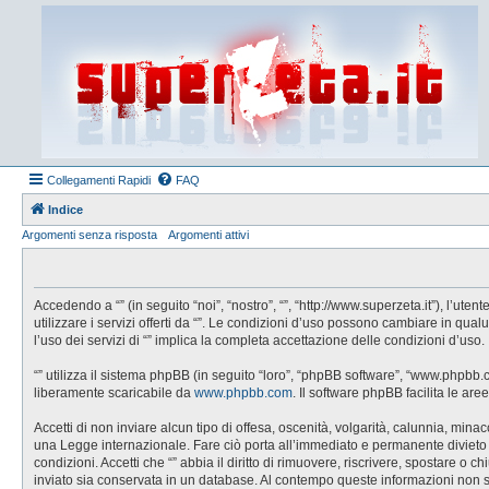
Collegamenti Rapidi
FAQ
Indice
Argomenti senza risposta
Argomenti attivi
Accedendo a “” (in seguito “noi”, “nostro”, “”, “http://www.superzeta.it”), l’u
utilizzare i servizi offerti da “”. Le condizioni d’uso possono cambiare in q
l’uso dei servizi di “” implica la completa accettazione delle condizioni d’uso.
“” utilizza il sistema phpBB (in seguito “loro”, “phpBB software”, “www.phpbb
liberamente scaricabile da
www.phpbb.com
. Il software phpBB facilita le a
Accetti di non inviare alcun tipo di offesa, oscenità, volgarità, calunnia, min
una Legge internazionale. Fare ciò porta all’immediato e permanente divieto di 
condizioni. Accetti che “” abbia il diritto di rimuovere, riscrivere, spostare 
inviato sia conservata in un database. Al contempo queste informazioni non 