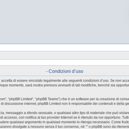
- Condizioni d’uso
tente accetta di essere vincolato legalmente alle seguenti condizioni d’uso. Se non ac
ualunque momento, sarà nostra premura avvisarti di tali modifiche, benché sia oppor
.com”, “phpBB Limited”, “phpBB Teams”) che è un software per la creazione di comuni
ree di discussione internet; phpBB Limited non è responsabile dei contenuti e della g
accia, messaggio a sfondo sessuale, o qualsiasi altro tipo di materiale che può violar
accesso, con notifica al tuo provider Internet se è ritenuto da noi opportuno. Tutti 
o chiudere qualsiasi argomento in qualsiasi momento lo ritenga necessario. Come fruit
saranno divulgate a nessuno senza il tuo consenso, né “” o phpBB sono da riteners