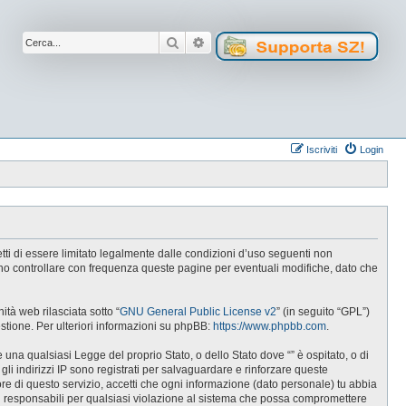
Cerca
Ricerca avanzata
Iscriviti
Login
cetti di essere limitato legalmente dalle condizioni d’uso seguenti non
tuno controllare con frequenza queste pagine per eventuali modifiche, dato che
tà web rilasciata sotto “
GNU General Public License v2
” (in seguito “GPL”)
estione. Per ulteriori informazioni su phpBB:
https://www.phpbb.com
.
e una qualsiasi Legge del proprio Stato, o dello Stato dove “” è ospitato, o di
gli indirizzi IP sono registrati per salvaguardare e rinforzare queste
ore di questo servizio, accetti che ogni informazione (dato personale) tu abbia
i responsabili per qualsiasi violazione al sistema che possa compromettere