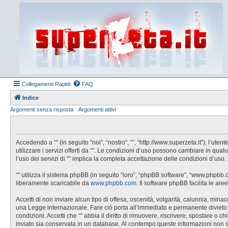
Collegamenti Rapidi
FAQ
Indice
Argomenti senza risposta
Argomenti attivi
Accedendo a “” (in seguito “noi”, “nostro”, “”, “http://www.superzeta.it”), l’u
utilizzare i servizi offerti da “”. Le condizioni d’uso possono cambiare in q
l’uso dei servizi di “” implica la completa accettazione delle condizioni d’uso.
“” utilizza il sistema phpBB (in seguito “loro”, “phpBB software”, “www.phpbb
liberamente scaricabile da
www.phpbb.com
. Il software phpBB facilita le a
Accetti di non inviare alcun tipo di offesa, oscenità, volgarità, calunnia, min
una Legge internazionale. Fare ciò porta all’immediato e permanente divieto di 
condizioni. Accetti che “” abbia il diritto di rimuovere, riscrivere, spostare 
inviato sia conservata in un database. Al contempo queste informazioni non 