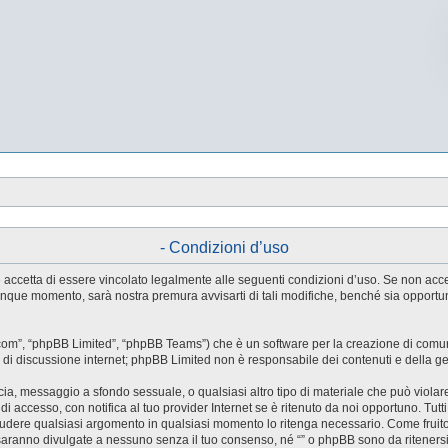
- Condizioni d’uso
tente accetta di essere vincolato legalmente alle seguenti condizioni d’uso. Se non ac
ualunque momento, sarà nostra premura avvisarti di tali modifiche, benché sia oppor
.com”, “phpBB Limited”, “phpBB Teams”) che è un software per la creazione di comuni
ree di discussione internet; phpBB Limited non è responsabile dei contenuti e della g
accia, messaggio a sfondo sessuale, o qualsiasi altro tipo di materiale che può violar
accesso, con notifica al tuo provider Internet se è ritenuto da noi opportuno. Tutti 
o chiudere qualsiasi argomento in qualsiasi momento lo ritenga necessario. Come fruit
saranno divulgate a nessuno senza il tuo consenso, né “” o phpBB sono da riteners