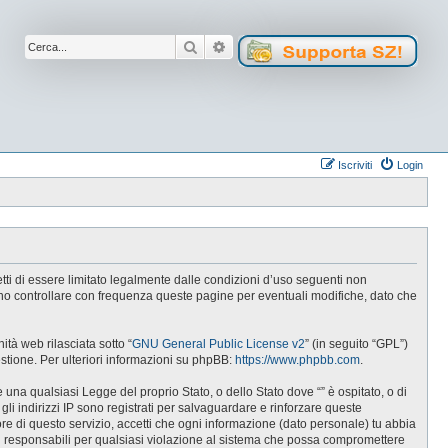
Cerca
Ricerca avanzata
Iscriviti
Login
cetti di essere limitato legalmente dalle condizioni d’uso seguenti non
tuno controllare con frequenza queste pagine per eventuali modifiche, dato che
tà web rilasciata sotto “
GNU General Public License v2
” (in seguito “GPL”)
estione. Per ulteriori informazioni su phpBB:
https://www.phpbb.com
.
e una qualsiasi Legge del proprio Stato, o dello Stato dove “” è ospitato, o di
gli indirizzi IP sono registrati per salvaguardare e rinforzare queste
ore di questo servizio, accetti che ogni informazione (dato personale) tu abbia
i responsabili per qualsiasi violazione al sistema che possa compromettere