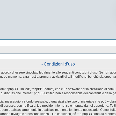
- Condizioni d’uso
tente accetta di essere vincolato legalmente alle seguenti condizioni d’uso. Se non ac
ualunque momento, sarà nostra premura avvisarti di tali modifiche, benché sia oppor
.com”, “phpBB Limited”, “phpBB Teams”) che è un software per la creazione di comuni
ree di discussione internet; phpBB Limited non è responsabile dei contenuti e della g
accia, messaggio a sfondo sessuale, o qualsiasi altro tipo di materiale che può violar
accesso, con notifica al tuo provider Internet se è ritenuto da noi opportuno. Tutti 
o chiudere qualsiasi argomento in qualsiasi momento lo ritenga necessario. Come fruit
saranno divulgate a nessuno senza il tuo consenso, né “” o phpBB sono da riteners