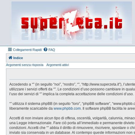
Collegamenti Rapidi
FAQ
Indice
Argomenti senza risposta
Argomenti attivi
Accedendo a “” (in seguito “noi”, “nostro”, “”, “http://www.superzeta.it”), l’u
utilizzare i servizi offerti da “”. Le condizioni d’uso possono cambiare in q
l’uso dei servizi di “” implica la completa accettazione delle condizioni d’uso.
“” utilizza il sistema phpBB (in seguito “loro”, “phpBB software”, “www.phpbb
liberamente scaricabile da
www.phpbb.com
. Il software phpBB facilita le a
Accetti di non inviare alcun tipo di offesa, oscenità, volgarità, calunnia, min
una Legge internazionale. Fare ciò porta all’immediato e permanente divieto di 
condizioni. Accetti che “” abbia il diritto di rimuovere, riscrivere, spostare 
inviato sia conservata in un database. Al contempo queste informazioni non 