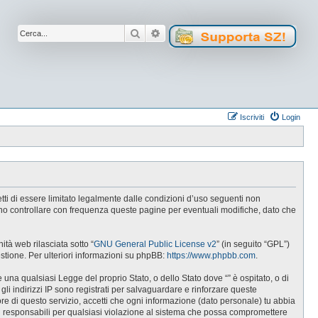
Cerca
Ricerca avanzata
Iscriviti
Login
cetti di essere limitato legalmente dalle condizioni d’uso seguenti non
tuno controllare con frequenza queste pagine per eventuali modifiche, dato che
tà web rilasciata sotto “
GNU General Public License v2
” (in seguito “GPL”)
estione. Per ulteriori informazioni su phpBB:
https://www.phpbb.com
.
e una qualsiasi Legge del proprio Stato, o dello Stato dove “” è ospitato, o di
gli indirizzi IP sono registrati per salvaguardare e rinforzare queste
ore di questo servizio, accetti che ogni informazione (dato personale) tu abbia
i responsabili per qualsiasi violazione al sistema che possa compromettere