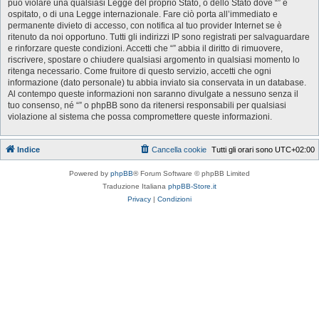
può violare una qualsiasi Legge del proprio Stato, o dello Stato dove “” è
ospitato, o di una Legge internazionale. Fare ciò porta all’immediato e
permanente divieto di accesso, con notifica al tuo provider Internet se è
ritenuto da noi opportuno. Tutti gli indirizzi IP sono registrati per salvaguardare
e rinforzare queste condizioni. Accetti che “” abbia il diritto di rimuovere,
riscrivere, spostare o chiudere qualsiasi argomento in qualsiasi momento lo
ritenga necessario. Come fruitore di questo servizio, accetti che ogni
informazione (dato personale) tu abbia inviato sia conservata in un database.
Al contempo queste informazioni non saranno divulgate a nessuno senza il
tuo consenso, né “” o phpBB sono da ritenersi responsabili per qualsiasi
violazione al sistema che possa compromettere queste informazioni.
Indice
Cancella cookie
Tutti gli orari sono
UTC+02:00
Powered by
phpBB
® Forum Software © phpBB Limited
Traduzione Italiana
phpBB-Store.it
Privacy
|
Condizioni