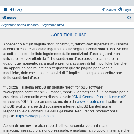
FAQ
Iscriviti
Login
Indice
Argomenti senza risposta
Argomenti attivi
e
r
- Condizioni d’uso
c
Accedendo a “” (in seguito “noi”, “nostro”, “”, “http://www.superzeta.it”), l’utente
a
accetta di essere vincolato legalmente alle seguenti condizioni d’uso. Se non
accetti di essere limitato legalmente dalle condizioni d’uso seguenti non
utilizzare i servizi offerti da “”. Le condizioni d’uso possono cambiare in
qualunque momento, sarà nostra premura avvisarti di tali modifiche, benché
sia opportuno controllare con frequenza queste pagine per eventuali
modifiche, dato che l’uso dei servizi di “” implica la completa accettazione
delle condizioni d’uso.
“” utilizza il sistema phpBB (in seguito “loro”, “phpBB software”,
“www.phpbb.com”, “phpBB Limited”, “phpBB Teams”) che è un software per la
creazione di comunità web rilasciata sotto “
GNU General Public License v2
”
(in seguito “GPL”) liberamente scaricabile da
www.phpbb.com
. Il software
phpBB facilita le aree di discussione internet; phpBB Limited non è
responsabile dei contenuti e della gestione. Per ulteriori informazioni su
phpBB:
https://www.phpbb.com
.
Accetti di non inviare alcun tipo di offesa, oscenità, volgarità, calunnia,
minaccia, messaggio a sfondo sessuale, o qualsiasi altro tipo di materiale che