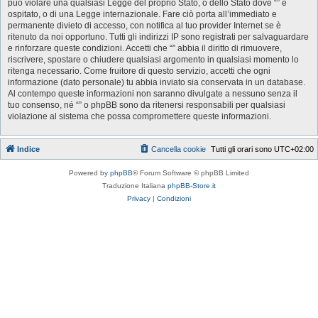
può violare una qualsiasi Legge del proprio Stato, o dello Stato dove “” è
ospitato, o di una Legge internazionale. Fare ciò porta all’immediato e
permanente divieto di accesso, con notifica al tuo provider Internet se è
ritenuto da noi opportuno. Tutti gli indirizzi IP sono registrati per salvaguardare
e rinforzare queste condizioni. Accetti che “” abbia il diritto di rimuovere,
riscrivere, spostare o chiudere qualsiasi argomento in qualsiasi momento lo
ritenga necessario. Come fruitore di questo servizio, accetti che ogni
informazione (dato personale) tu abbia inviato sia conservata in un database.
Al contempo queste informazioni non saranno divulgate a nessuno senza il
tuo consenso, né “” o phpBB sono da ritenersi responsabili per qualsiasi
violazione al sistema che possa compromettere queste informazioni.
Indice
Cancella cookie
Tutti gli orari sono
UTC+02:00
Powered by
phpBB
® Forum Software © phpBB Limited
Traduzione Italiana
phpBB-Store.it
Privacy
|
Condizioni