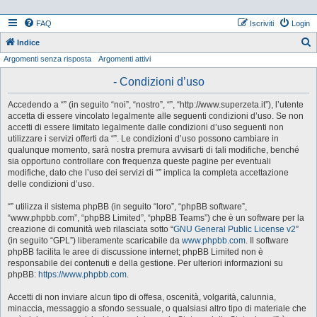
FAQ
Iscriviti
Login
Indice
Argomenti senza risposta
Argomenti attivi
e
r
- Condizioni d’uso
c
Accedendo a “” (in seguito “noi”, “nostro”, “”, “http://www.superzeta.it”), l’utente
a
accetta di essere vincolato legalmente alle seguenti condizioni d’uso. Se non
accetti di essere limitato legalmente dalle condizioni d’uso seguenti non
utilizzare i servizi offerti da “”. Le condizioni d’uso possono cambiare in
qualunque momento, sarà nostra premura avvisarti di tali modifiche, benché
sia opportuno controllare con frequenza queste pagine per eventuali
modifiche, dato che l’uso dei servizi di “” implica la completa accettazione
delle condizioni d’uso.
“” utilizza il sistema phpBB (in seguito “loro”, “phpBB software”,
“www.phpbb.com”, “phpBB Limited”, “phpBB Teams”) che è un software per la
creazione di comunità web rilasciata sotto “
GNU General Public License v2
”
(in seguito “GPL”) liberamente scaricabile da
www.phpbb.com
. Il software
phpBB facilita le aree di discussione internet; phpBB Limited non è
responsabile dei contenuti e della gestione. Per ulteriori informazioni su
phpBB:
https://www.phpbb.com
.
Accetti di non inviare alcun tipo di offesa, oscenità, volgarità, calunnia,
minaccia, messaggio a sfondo sessuale, o qualsiasi altro tipo di materiale che