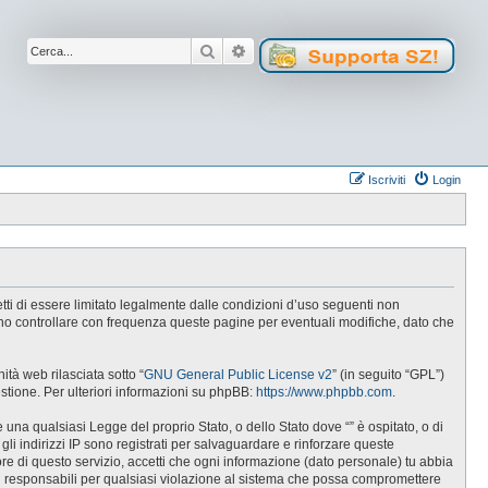
Cerca
Ricerca avanzata
Iscriviti
Login
cetti di essere limitato legalmente dalle condizioni d’uso seguenti non
tuno controllare con frequenza queste pagine per eventuali modifiche, dato che
tà web rilasciata sotto “
GNU General Public License v2
” (in seguito “GPL”)
estione. Per ulteriori informazioni su phpBB:
https://www.phpbb.com
.
e una qualsiasi Legge del proprio Stato, o dello Stato dove “” è ospitato, o di
gli indirizzi IP sono registrati per salvaguardare e rinforzare queste
ore di questo servizio, accetti che ogni informazione (dato personale) tu abbia
i responsabili per qualsiasi violazione al sistema che possa compromettere