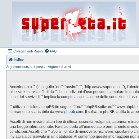
Collegamenti Rapidi
FAQ
Indice
Argomenti senza risposta
Argomenti attivi
Accedendo a “” (in seguito “noi”, “nostro”, “”, “http://www.superzeta.it”), l’u
utilizzare i servizi offerti da “”. Le condizioni d’uso possono cambiare in q
l’uso dei servizi di “” implica la completa accettazione delle condizioni d’uso.
“” utilizza il sistema phpBB (in seguito “loro”, “phpBB software”, “www.phpbb
liberamente scaricabile da
www.phpbb.com
. Il software phpBB facilita le a
Accetti di non inviare alcun tipo di offesa, oscenità, volgarità, calunnia, min
una Legge internazionale. Fare ciò porta all’immediato e permanente divieto di 
condizioni. Accetti che “” abbia il diritto di rimuovere, riscrivere, spostare 
inviato sia conservata in un database. Al contempo queste informazioni non 