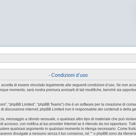
- Condizioni d’uso
tente accetta di essere vincolato legalmente alle seguenti condizioni d’uso. Se non ac
ualunque momento, sarà nostra premura avvisarti di tali modifiche, benché sia oppor
.com”, “phpBB Limited”, “phpBB Teams”) che è un software per la creazione di comuni
ree di discussione internet; phpBB Limited non è responsabile dei contenuti e della g
accia, messaggio a sfondo sessuale, o qualsiasi altro tipo di materiale che può violar
accesso, con notifica al tuo provider Internet se è ritenuto da noi opportuno. Tutti 
o chiudere qualsiasi argomento in qualsiasi momento lo ritenga necessario. Come fruit
saranno divulgate a nessuno senza il tuo consenso, né “” o phpBB sono da riteners