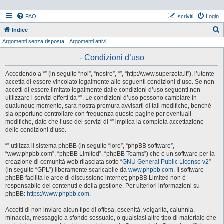
FAQ
Iscriviti
Login
Indice
Argomenti senza risposta
Argomenti attivi
e
r
- Condizioni d’uso
c
Accedendo a “” (in seguito “noi”, “nostro”, “”, “http://www.superzeta.it”), l’utente
a
accetta di essere vincolato legalmente alle seguenti condizioni d’uso. Se non
accetti di essere limitato legalmente dalle condizioni d’uso seguenti non
utilizzare i servizi offerti da “”. Le condizioni d’uso possono cambiare in
qualunque momento, sarà nostra premura avvisarti di tali modifiche, benché
sia opportuno controllare con frequenza queste pagine per eventuali
modifiche, dato che l’uso dei servizi di “” implica la completa accettazione
delle condizioni d’uso.
“” utilizza il sistema phpBB (in seguito “loro”, “phpBB software”,
“www.phpbb.com”, “phpBB Limited”, “phpBB Teams”) che è un software per la
creazione di comunità web rilasciata sotto “
GNU General Public License v2
”
(in seguito “GPL”) liberamente scaricabile da
www.phpbb.com
. Il software
phpBB facilita le aree di discussione internet; phpBB Limited non è
responsabile dei contenuti e della gestione. Per ulteriori informazioni su
phpBB:
https://www.phpbb.com
.
Accetti di non inviare alcun tipo di offesa, oscenità, volgarità, calunnia,
minaccia, messaggio a sfondo sessuale, o qualsiasi altro tipo di materiale che