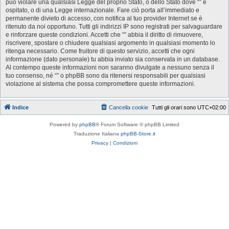
può violare una qualsiasi Legge del proprio Stato, o dello Stato dove “” è
ospitato, o di una Legge internazionale. Fare ciò porta all’immediato e
permanente divieto di accesso, con notifica al tuo provider Internet se è
ritenuto da noi opportuno. Tutti gli indirizzi IP sono registrati per salvaguardare
e rinforzare queste condizioni. Accetti che “” abbia il diritto di rimuovere,
riscrivere, spostare o chiudere qualsiasi argomento in qualsiasi momento lo
ritenga necessario. Come fruitore di questo servizio, accetti che ogni
informazione (dato personale) tu abbia inviato sia conservata in un database.
Al contempo queste informazioni non saranno divulgate a nessuno senza il
tuo consenso, né “” o phpBB sono da ritenersi responsabili per qualsiasi
violazione al sistema che possa compromettere queste informazioni.
Indice
Cancella cookie
Tutti gli orari sono
UTC+02:00
Powered by
phpBB
® Forum Software © phpBB Limited
Traduzione Italiana
phpBB-Store.it
Privacy
|
Condizioni