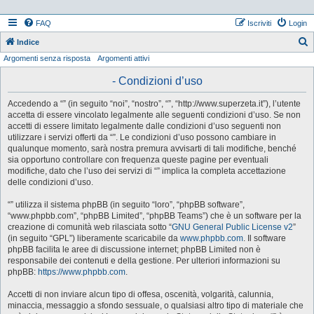
FAQ
Iscriviti
Login
Indice
Argomenti senza risposta
Argomenti attivi
e
r
- Condizioni d’uso
c
Accedendo a “” (in seguito “noi”, “nostro”, “”, “http://www.superzeta.it”), l’utente
a
accetta di essere vincolato legalmente alle seguenti condizioni d’uso. Se non
accetti di essere limitato legalmente dalle condizioni d’uso seguenti non
utilizzare i servizi offerti da “”. Le condizioni d’uso possono cambiare in
qualunque momento, sarà nostra premura avvisarti di tali modifiche, benché
sia opportuno controllare con frequenza queste pagine per eventuali
modifiche, dato che l’uso dei servizi di “” implica la completa accettazione
delle condizioni d’uso.
“” utilizza il sistema phpBB (in seguito “loro”, “phpBB software”,
“www.phpbb.com”, “phpBB Limited”, “phpBB Teams”) che è un software per la
creazione di comunità web rilasciata sotto “
GNU General Public License v2
”
(in seguito “GPL”) liberamente scaricabile da
www.phpbb.com
. Il software
phpBB facilita le aree di discussione internet; phpBB Limited non è
responsabile dei contenuti e della gestione. Per ulteriori informazioni su
phpBB:
https://www.phpbb.com
.
Accetti di non inviare alcun tipo di offesa, oscenità, volgarità, calunnia,
minaccia, messaggio a sfondo sessuale, o qualsiasi altro tipo di materiale che