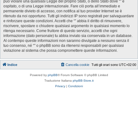
può violare una qualsiasi Legge del proprio Stato, o dello Stato dove “” è
ospitato, o di una Legge internazionale. Fare ciò porta all’immediato e
permanente divieto di accesso, con notifica al tuo provider Internet se è
ritenuto da noi opportuno. Tutti gli indirizzi IP sono registrati per salvaguardare
e rinforzare queste condizioni. Accetti che “” abbia il diritto di rimuovere,
riscrivere, spostare o chiudere qualsiasi argomento in qualsiasi momento lo
ritenga necessario. Come fruitore di questo servizio, accetti che ogni
informazione (dato personale) tu abbia inviato sia conservata in un database.
Al contempo queste informazioni non saranno divulgate a nessuno senza il
tuo consenso, né “” o phpBB sono da ritenersi responsabili per qualsiasi
violazione al sistema che possa compromettere queste informazioni.
Indice
Cancella cookie
Tutti gli orari sono
UTC+02:00
Powered by
phpBB
® Forum Software © phpBB Limited
Traduzione Italiana
phpBB-Store.it
Privacy
|
Condizioni