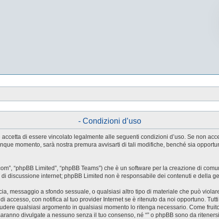
- Condizioni d’uso
tente accetta di essere vincolato legalmente alle seguenti condizioni d’uso. Se non ac
ualunque momento, sarà nostra premura avvisarti di tali modifiche, benché sia oppor
.com”, “phpBB Limited”, “phpBB Teams”) che è un software per la creazione di comuni
ree di discussione internet; phpBB Limited non è responsabile dei contenuti e della g
accia, messaggio a sfondo sessuale, o qualsiasi altro tipo di materiale che può violar
accesso, con notifica al tuo provider Internet se è ritenuto da noi opportuno. Tutti 
o chiudere qualsiasi argomento in qualsiasi momento lo ritenga necessario. Come fruit
saranno divulgate a nessuno senza il tuo consenso, né “” o phpBB sono da riteners