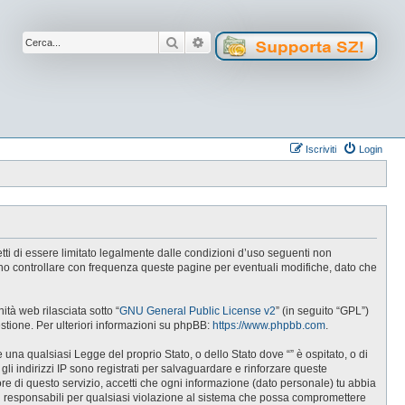
Cerca
Ricerca avanzata
Iscriviti
Login
cetti di essere limitato legalmente dalle condizioni d’uso seguenti non
tuno controllare con frequenza queste pagine per eventuali modifiche, dato che
tà web rilasciata sotto “
GNU General Public License v2
” (in seguito “GPL”)
estione. Per ulteriori informazioni su phpBB:
https://www.phpbb.com
.
e una qualsiasi Legge del proprio Stato, o dello Stato dove “” è ospitato, o di
gli indirizzi IP sono registrati per salvaguardare e rinforzare queste
ore di questo servizio, accetti che ogni informazione (dato personale) tu abbia
i responsabili per qualsiasi violazione al sistema che possa compromettere