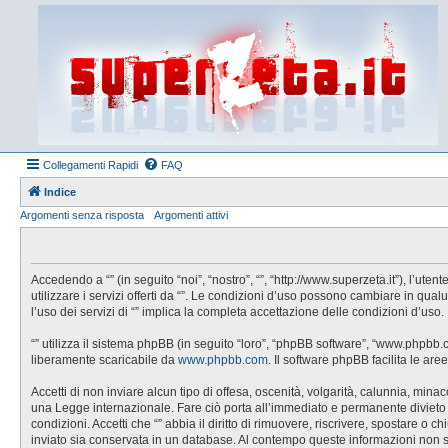
Collegamenti Rapidi
FAQ
Indice
Argomenti senza risposta
Argomenti attivi
Accedendo a “” (in seguito “noi”, “nostro”, “”, “http://www.superzeta.it”), l’u
utilizzare i servizi offerti da “”. Le condizioni d’uso possono cambiare in q
l’uso dei servizi di “” implica la completa accettazione delle condizioni d’uso.
“” utilizza il sistema phpBB (in seguito “loro”, “phpBB software”, “www.phpbb
liberamente scaricabile da
www.phpbb.com
. Il software phpBB facilita le a
Accetti di non inviare alcun tipo di offesa, oscenità, volgarità, calunnia, min
una Legge internazionale. Fare ciò porta all’immediato e permanente divieto di 
condizioni. Accetti che “” abbia il diritto di rimuovere, riscrivere, spostare 
inviato sia conservata in un database. Al contempo queste informazioni non 