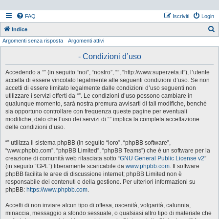
FAQ
Iscriviti
Login
Indice
Argomenti senza risposta
Argomenti attivi
e
r
- Condizioni d’uso
c
Accedendo a “” (in seguito “noi”, “nostro”, “”, “http://www.superzeta.it”), l’utente
a
accetta di essere vincolato legalmente alle seguenti condizioni d’uso. Se non
accetti di essere limitato legalmente dalle condizioni d’uso seguenti non
utilizzare i servizi offerti da “”. Le condizioni d’uso possono cambiare in
qualunque momento, sarà nostra premura avvisarti di tali modifiche, benché
sia opportuno controllare con frequenza queste pagine per eventuali
modifiche, dato che l’uso dei servizi di “” implica la completa accettazione
delle condizioni d’uso.
“” utilizza il sistema phpBB (in seguito “loro”, “phpBB software”,
“www.phpbb.com”, “phpBB Limited”, “phpBB Teams”) che è un software per la
creazione di comunità web rilasciata sotto “
GNU General Public License v2
”
(in seguito “GPL”) liberamente scaricabile da
www.phpbb.com
. Il software
phpBB facilita le aree di discussione internet; phpBB Limited non è
responsabile dei contenuti e della gestione. Per ulteriori informazioni su
phpBB:
https://www.phpbb.com
.
Accetti di non inviare alcun tipo di offesa, oscenità, volgarità, calunnia,
minaccia, messaggio a sfondo sessuale, o qualsiasi altro tipo di materiale che