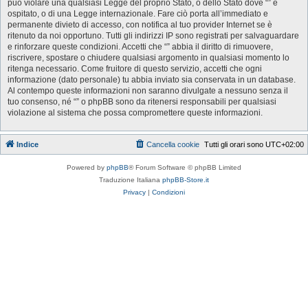
può violare una qualsiasi Legge del proprio Stato, o dello Stato dove “” è
ospitato, o di una Legge internazionale. Fare ciò porta all’immediato e
permanente divieto di accesso, con notifica al tuo provider Internet se è
ritenuto da noi opportuno. Tutti gli indirizzi IP sono registrati per salvaguardare
e rinforzare queste condizioni. Accetti che “” abbia il diritto di rimuovere,
riscrivere, spostare o chiudere qualsiasi argomento in qualsiasi momento lo
ritenga necessario. Come fruitore di questo servizio, accetti che ogni
informazione (dato personale) tu abbia inviato sia conservata in un database.
Al contempo queste informazioni non saranno divulgate a nessuno senza il
tuo consenso, né “” o phpBB sono da ritenersi responsabili per qualsiasi
violazione al sistema che possa compromettere queste informazioni.
Indice
Cancella cookie
Tutti gli orari sono
UTC+02:00
Powered by
phpBB
® Forum Software © phpBB Limited
Traduzione Italiana
phpBB-Store.it
Privacy
|
Condizioni