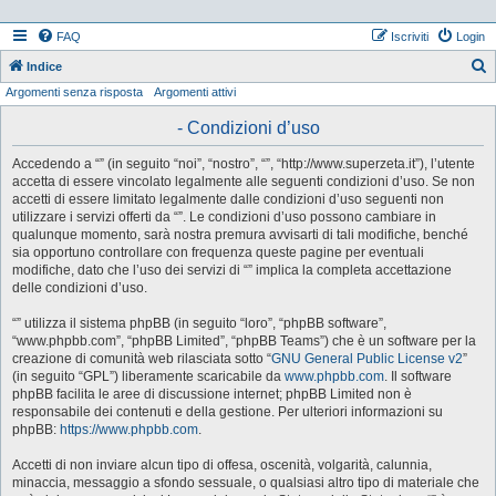
FAQ
Iscriviti
Login
Indice
Argomenti senza risposta
Argomenti attivi
e
r
- Condizioni d’uso
c
Accedendo a “” (in seguito “noi”, “nostro”, “”, “http://www.superzeta.it”), l’utente
a
accetta di essere vincolato legalmente alle seguenti condizioni d’uso. Se non
accetti di essere limitato legalmente dalle condizioni d’uso seguenti non
utilizzare i servizi offerti da “”. Le condizioni d’uso possono cambiare in
qualunque momento, sarà nostra premura avvisarti di tali modifiche, benché
sia opportuno controllare con frequenza queste pagine per eventuali
modifiche, dato che l’uso dei servizi di “” implica la completa accettazione
delle condizioni d’uso.
“” utilizza il sistema phpBB (in seguito “loro”, “phpBB software”,
“www.phpbb.com”, “phpBB Limited”, “phpBB Teams”) che è un software per la
creazione di comunità web rilasciata sotto “
GNU General Public License v2
”
(in seguito “GPL”) liberamente scaricabile da
www.phpbb.com
. Il software
phpBB facilita le aree di discussione internet; phpBB Limited non è
responsabile dei contenuti e della gestione. Per ulteriori informazioni su
phpBB:
https://www.phpbb.com
.
Accetti di non inviare alcun tipo di offesa, oscenità, volgarità, calunnia,
minaccia, messaggio a sfondo sessuale, o qualsiasi altro tipo di materiale che