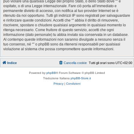
può violare una qualsiasi Legge del proprio Stato, o dello Stato dove “” è
ospitato, o di una Legge internazionale. Fare ciò porta all’immediato e
permanente divieto di accesso, con notifica al tuo provider Internet se è
ritenuto da noi opportuno. Tutti gli indirizzi IP sono registrati per salvaguardare
e rinforzare queste condizioni. Accetti che “” abbia il diritto di rimuovere,
riscrivere, spostare o chiudere qualsiasi argomento in qualsiasi momento lo
ritenga necessario. Come fruitore di questo servizio, accetti che ogni
informazione (dato personale) tu abbia inviato sia conservata in un database.
Al contempo queste informazioni non saranno divulgate a nessuno senza il
tuo consenso, né “” o phpBB sono da ritenersi responsabili per qualsiasi
violazione al sistema che possa compromettere queste informazioni.
Indice
Cancella cookie
Tutti gli orari sono
UTC+02:00
Powered by
phpBB
® Forum Software © phpBB Limited
Traduzione Italiana
phpBB-Store.it
Privacy
|
Condizioni