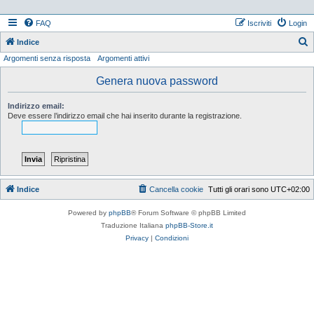
FAQ
Iscriviti
Login
Indice
Argomenti senza risposta
Argomenti attivi
e
r
Genera nuova password
c
Indirizzo email:
a
Deve essere l’indirizzo email che hai inserito durante la registrazione.
Indice
Cancella cookie
Tutti gli orari sono
UTC+02:00
Powered by
phpBB
® Forum Software © phpBB Limited
Traduzione Italiana
phpBB-Store.it
Privacy
|
Condizioni