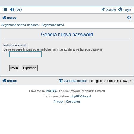
FAQ
Iscriviti
Login
Indice
Argomenti senza risposta
Argomenti attivi
e
r
Genera nuova password
c
Indirizzo email:
a
Deve essere l’indirizzo email che hai inserito durante la registrazione.
Indice
Cancella cookie
Tutti gli orari sono
UTC+02:00
Powered by
phpBB
® Forum Software © phpBB Limited
Traduzione Italiana
phpBB-Store.it
Privacy
|
Condizioni