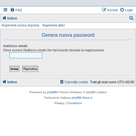
FAQ
Iscriviti
Login
Indice
Argomenti senza risposta
Argomenti attivi
e
r
Genera nuova password
c
Indirizzo email:
a
Deve essere l’indirizzo email che hai inserito durante la registrazione.
Indice
Cancella cookie
Tutti gli orari sono
UTC+02:00
Powered by
phpBB
® Forum Software © phpBB Limited
Traduzione Italiana
phpBB-Store.it
Privacy
|
Condizioni