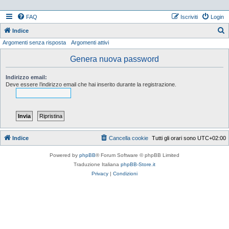
FAQ
Iscriviti
Login
Indice
Argomenti senza risposta
Argomenti attivi
e
r
Genera nuova password
c
Indirizzo email:
a
Deve essere l’indirizzo email che hai inserito durante la registrazione.
Indice
Cancella cookie
Tutti gli orari sono
UTC+02:00
Powered by
phpBB
® Forum Software © phpBB Limited
Traduzione Italiana
phpBB-Store.it
Privacy
|
Condizioni