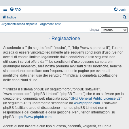
FAQ
Login
Indice
Argomenti senza risposta
Argomenti attivi
e
Lingua:
r
- Registrazione
c
a
Accedendo a “” (in seguito “noi”, “nostro”, “”, “http://www.superzeta.it”), l’utente
accetta di essere vincolato legalmente alle seguenti condizioni d’uso. Se non
accetti di essere limitato legalmente dalle condizioni d’uso seguenti non
utilizzare i servizi offerti da “”. Le condizioni d’uso possono cambiare in
qualunque momento, sarà nostra premura avvisarti di tali modifiche, benché
sia opportuno controllare con frequenza queste pagine per eventuali
modifiche, dato che l’uso dei servizi di “” implica la completa accettazione
delle condizioni d’uso.
“” utilizza il sistema phpBB (in seguito “loro”, “phpBB software”,
“www.phpbb.com”, “phpBB Limited”, “phpBB Teams”) che è un software per la
creazione di comunità web rilasciata sotto “
GNU General Public License v2
”
(in seguito “GPL”) liberamente scaricabile da
www.phpbb.com
. Il software
phpBB facilita le aree di discussione internet; phpBB Limited non è
responsabile dei contenuti e della gestione. Per ulteriori informazioni su
phpBB:
https://www.phpbb.com
.
Accetti di non inviare alcun tipo di offesa, oscenità, volgarità, calunnia,