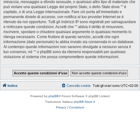
minaccia, messaggio a sfondo sessuale, o qualsiasi altro tipo di materiale che
può violare una qualsiasi Legge del proprio Stato, o dello Stato dove “” è
ospitato, o di una Legge internazionale. Fare ciò porta all’immediato e
permanente divieto di accesso, con notifica al tuo provider Internet se è
ritenuto da noi opportuno. Tutti gli indirizzi IP sono registrati per salvaguardare
e rinforzare queste condizioni. Accetti che “” abbia il diritto di rimuovere,
riscrivere, spostare o chiudere qualsiasi argomento in qualsiasi momento lo
ritenga necessario. Come fruitore di questo servizio, accetti che ogni
informazione (dato personale) tu abbia inviato sia conservata in un database.
Al contempo queste informazioni non saranno divulgate a nessuno senza il
tuo consenso, né “” o phpBB sono da ritenersi responsabili per qualsiasi
violazione al sistema che possa compromettere queste informazioni.
Indice
Cancella cookie
Tutti gli orari sono
UTC+02:00
Powered by
phpBB
® Forum Software © phpBB Limited
Traduzione Italiana
phpBB-Store.it
Privacy
|
Condizioni