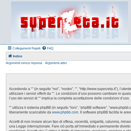
Collegamenti Rapidi
FAQ
Indice
Argomenti senza risposta
Argomenti attivi
Accedendo a “” (in seguito “noi”, “nostro”, “”, “http://www.superzeta.it”), l’u
utilizzare i servizi offerti da “”. Le condizioni d’uso possono cambiare in q
l’uso dei servizi di “” implica la completa accettazione delle condizioni d’uso.
“” utilizza il sistema phpBB (in seguito “loro”, “phpBB software”, “www.phpbb
liberamente scaricabile da
www.phpbb.com
. Il software phpBB facilita le a
Accetti di non inviare alcun tipo di offesa, oscenità, volgarità, calunnia, min
una Legge internazionale. Fare ciò porta all’immediato e permanente divieto di 
condizioni. Accetti che “” abbia il diritto di rimuovere, riscrivere, spostare 