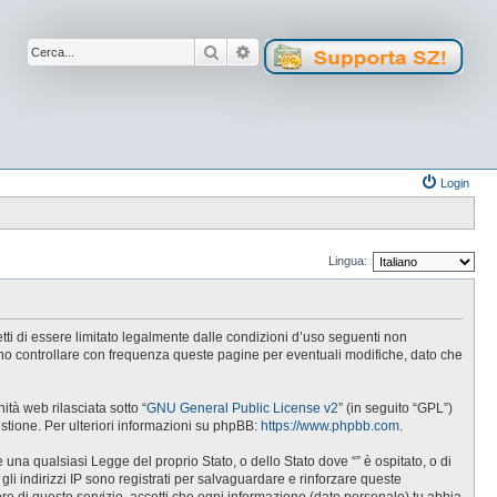
Cerca
Ricerca avanzata
Login
Lingua:
cetti di essere limitato legalmente dalle condizioni d’uso seguenti non
tuno controllare con frequenza queste pagine per eventuali modifiche, dato che
tà web rilasciata sotto “
GNU General Public License v2
” (in seguito “GPL”)
estione. Per ulteriori informazioni su phpBB:
https://www.phpbb.com
.
e una qualsiasi Legge del proprio Stato, o dello Stato dove “” è ospitato, o di
gli indirizzi IP sono registrati per salvaguardare e rinforzare queste
ore di questo servizio, accetti che ogni informazione (dato personale) tu abbia