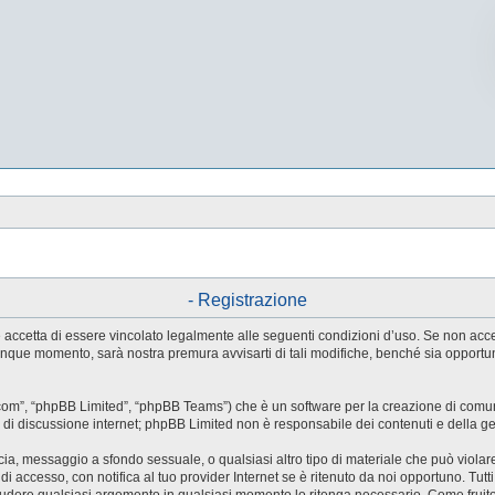
- Registrazione
tente accetta di essere vincolato legalmente alle seguenti condizioni d’uso. Se non ac
ualunque momento, sarà nostra premura avvisarti di tali modifiche, benché sia oppor
.com”, “phpBB Limited”, “phpBB Teams”) che è un software per la creazione di comuni
ree di discussione internet; phpBB Limited non è responsabile dei contenuti e della g
accia, messaggio a sfondo sessuale, o qualsiasi altro tipo di materiale che può violar
accesso, con notifica al tuo provider Internet se è ritenuto da noi opportuno. Tutti 
o chiudere qualsiasi argomento in qualsiasi momento lo ritenga necessario. Come fruit