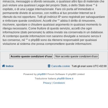
minaccia, messaggio a sfondo sessuale, o qualsiasi altro tipo di materiale che
può violare una qualsiasi Legge del proprio Stato, o dello Stato dove “” è
ospitato, o di una Legge internazionale. Fare ciò porta all’immediato e
permanente divieto di accesso, con notifica al tuo provider Internet se è
ritenuto da noi opportuno. Tutti gli indirizzi IP sono registrati per salvaguardare
e rinforzare queste condizioni. Accetti che “” abbia il diritto di rimuovere,
riscrivere, spostare o chiudere qualsiasi argomento in qualsiasi momento lo
ritenga necessario. Come fruitore di questo servizio, accetti che ogni
informazione (dato personale) tu abbia inviato sia conservata in un database.
Al contempo queste informazioni non saranno divulgate a nessuno senza il
tuo consenso, né “” o phpBB sono da ritenersi responsabili per qualsiasi
violazione al sistema che possa compromettere queste informazioni.
Indice
Cancella cookie
Tutti gli orari sono
UTC+02:00
Powered by
phpBB
® Forum Software © phpBB Limited
Traduzione Italiana
phpBB-Store.it
Privacy
|
Condizioni