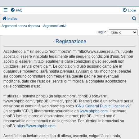
FAQ
Login
Indice
Argomenti senza risposta
Argomenti attivi
e
Lingua:
r
- Registrazione
c
a
Accedendo a “” (in seguito “noi”, “nostro”, “”, “http://www.superzeta.it”), l’utente
accetta di essere vincolato legalmente alle seguenti condizioni d’uso. Se non
accetti di essere limitato legalmente dalle condizioni d’uso seguenti non
utilizzare i servizi offerti da “”. Le condizioni d’uso possono cambiare in
qualunque momento, sarà nostra premura avvisarti di tali modifiche, benché
sia opportuno controllare con frequenza queste pagine per eventuali
modifiche, dato che l’uso dei servizi di “” implica la completa accettazione
delle condizioni d’uso.
“” utilizza il sistema phpBB (in seguito “loro”, “phpBB software”,
“www.phpbb.com”, “phpBB Limited”, “phpBB Teams”) che è un software per la
creazione di comunità web rilasciata sotto “
GNU General Public License v2
”
(in seguito “GPL”) liberamente scaricabile da
www.phpbb.com
. Il software
phpBB facilita le aree di discussione internet; phpBB Limited non è
responsabile dei contenuti e della gestione. Per ulteriori informazioni su
phpBB:
https://www.phpbb.com
.
Accetti di non inviare alcun tipo di offesa, oscenità, volgarità, calunnia,