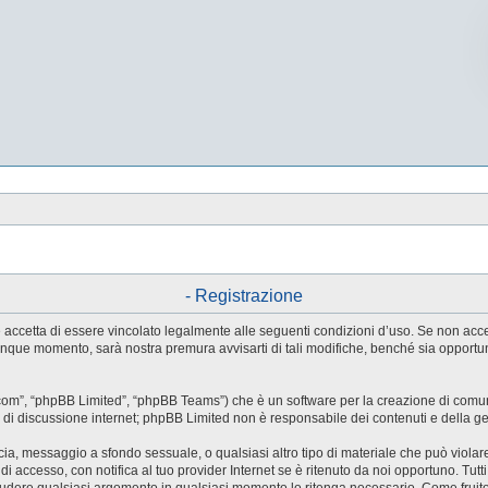
- Registrazione
tente accetta di essere vincolato legalmente alle seguenti condizioni d’uso. Se non ac
ualunque momento, sarà nostra premura avvisarti di tali modifiche, benché sia oppor
.com”, “phpBB Limited”, “phpBB Teams”) che è un software per la creazione di comuni
ree di discussione internet; phpBB Limited non è responsabile dei contenuti e della g
accia, messaggio a sfondo sessuale, o qualsiasi altro tipo di materiale che può violar
accesso, con notifica al tuo provider Internet se è ritenuto da noi opportuno. Tutti 
o chiudere qualsiasi argomento in qualsiasi momento lo ritenga necessario. Come fruit