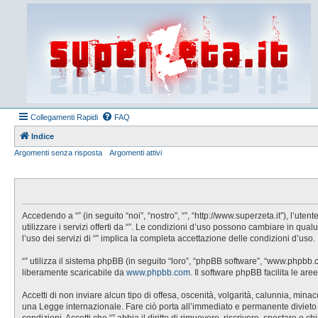
Collegamenti Rapidi
FAQ
Indice
Argomenti senza risposta
Argomenti attivi
Accedendo a “” (in seguito “noi”, “nostro”, “”, “http://www.superzeta.it”), l’u
utilizzare i servizi offerti da “”. Le condizioni d’uso possono cambiare in q
l’uso dei servizi di “” implica la completa accettazione delle condizioni d’uso.
“” utilizza il sistema phpBB (in seguito “loro”, “phpBB software”, “www.phpbb
liberamente scaricabile da
www.phpbb.com
. Il software phpBB facilita le a
Accetti di non inviare alcun tipo di offesa, oscenità, volgarità, calunnia, min
una Legge internazionale. Fare ciò porta all’immediato e permanente divieto di 
condizioni. Accetti che “” abbia il diritto di rimuovere, riscrivere, spostare 