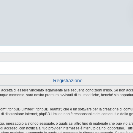
- Registrazione
tente accetta di essere vincolato legalmente alle seguenti condizioni d’uso. Se non ac
ualunque momento, sarà nostra premura avvisarti di tali modifiche, benché sia oppor
.com”, “phpBB Limited”, “phpBB Teams”) che è un software per la creazione di comuni
ree di discussione internet; phpBB Limited non è responsabile dei contenuti e della g
accia, messaggio a sfondo sessuale, o qualsiasi altro tipo di materiale che può violar
accesso, con notifica al tuo provider Internet se è ritenuto da noi opportuno. Tutti 
o chiudere qualsiasi argomento in qualsiasi momento lo ritenga necessario. Come fruit