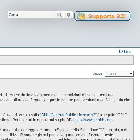
Cerca
Ricerca avanzata
Login
Lingua:
cetti di essere limitato legalmente dalle condizioni d’uso seguenti non
tuno controllare con frequenza queste pagine per eventuali modifiche, dato che
tà web rilasciata sotto “
GNU General Public License v2
” (in seguito “GPL”)
estione. Per ulteriori informazioni su phpBB:
https://www.phpbb.com
.
e una qualsiasi Legge del proprio Stato, o dello Stato dove “” è ospitato, o di
gli indirizzi IP sono registrati per salvaguardare e rinforzare queste
ore di questo servizio, accetti che ogni informazione (dato personale) tu abbia