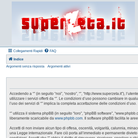
Collegamenti Rapidi
FAQ
Indice
Argomenti senza risposta
Argomenti attivi
Accedendo a “” (in seguito “noi”, “nostro”, “”, “http://www.superzeta.it”), l’u
utilizzare i servizi offerti da “”. Le condizioni d’uso possono cambiare in q
l’uso dei servizi di “” implica la completa accettazione delle condizioni d’uso.
“” utilizza il sistema phpBB (in seguito “loro”, “phpBB software”, “www.phpbb
liberamente scaricabile da
www.phpbb.com
. Il software phpBB facilita le a
Accetti di non inviare alcun tipo di offesa, oscenità, volgarità, calunnia, min
una Legge internazionale. Fare ciò porta all’immediato e permanente divieto di 
condizioni. Accetti che “” abbia il diritto di rimuovere, riscrivere, spostare 