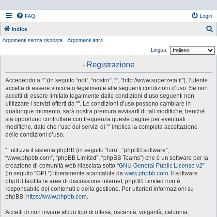
FAQ
Login
Indice
Argomenti senza risposta
Argomenti attivi
e
Lingua:
r
- Registrazione
c
a
Accedendo a “” (in seguito “noi”, “nostro”, “”, “http://www.superzeta.it”), l’utente
accetta di essere vincolato legalmente alle seguenti condizioni d’uso. Se non
accetti di essere limitato legalmente dalle condizioni d’uso seguenti non
utilizzare i servizi offerti da “”. Le condizioni d’uso possono cambiare in
qualunque momento, sarà nostra premura avvisarti di tali modifiche, benché
sia opportuno controllare con frequenza queste pagine per eventuali
modifiche, dato che l’uso dei servizi di “” implica la completa accettazione
delle condizioni d’uso.
“” utilizza il sistema phpBB (in seguito “loro”, “phpBB software”,
“www.phpbb.com”, “phpBB Limited”, “phpBB Teams”) che è un software per la
creazione di comunità web rilasciata sotto “
GNU General Public License v2
”
(in seguito “GPL”) liberamente scaricabile da
www.phpbb.com
. Il software
phpBB facilita le aree di discussione internet; phpBB Limited non è
responsabile dei contenuti e della gestione. Per ulteriori informazioni su
phpBB:
https://www.phpbb.com
.
Accetti di non inviare alcun tipo di offesa, oscenità, volgarità, calunnia,