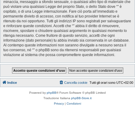
minaccia, messaggio a sfondo sessuale, o qualsiasi altro tipo di materiale che
può violare una qualsiasi Legge del proprio Stato, o dello Stato dove “” è
ospitato, o di una Legge internazionale. Fare ciò porta all’immediato e
permanente divieto di accesso, con notifica al tuo provider Internet se è
ritenuto da noi opportuno. Tutti gli indirizzi IP sono registrati per salvaguardare
e rinforzare queste condizioni. Accetti che “” abbia il diritto di rimuovere,
riscrivere, spostare o chiudere qualsiasi argomento in qualsiasi momento lo
ritenga necessario. Come fruitore di questo servizio, accetti che ogni
informazione (dato personale) tu abbia inviato sia conservata in un database.
Al contempo queste informazioni non saranno divulgate a nessuno senza il
tuo consenso, né “” o phpBB sono da ritenersi responsabili per qualsiasi
violazione al sistema che possa compromettere queste informazioni.
Indice
Cancella cookie
Tutti gli orari sono
UTC+02:00
Powered by
phpBB
® Forum Software © phpBB Limited
Traduzione Italiana
phpBB-Store.it
Privacy
|
Condizioni