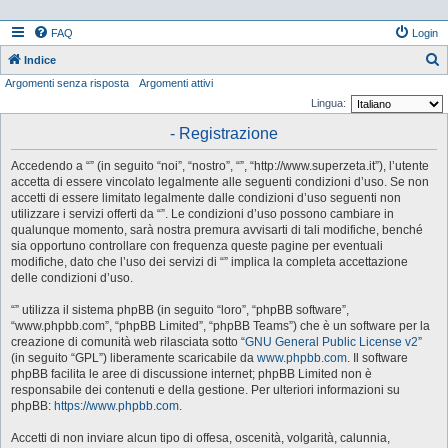
FAQ
Login
Indice
Argomenti senza risposta
Argomenti attivi
e
Lingua:
r
- Registrazione
c
a
Accedendo a “” (in seguito “noi”, “nostro”, “”, “http://www.superzeta.it”), l’utente
accetta di essere vincolato legalmente alle seguenti condizioni d’uso. Se non
accetti di essere limitato legalmente dalle condizioni d’uso seguenti non
utilizzare i servizi offerti da “”. Le condizioni d’uso possono cambiare in
qualunque momento, sarà nostra premura avvisarti di tali modifiche, benché
sia opportuno controllare con frequenza queste pagine per eventuali
modifiche, dato che l’uso dei servizi di “” implica la completa accettazione
delle condizioni d’uso.
“” utilizza il sistema phpBB (in seguito “loro”, “phpBB software”,
“www.phpbb.com”, “phpBB Limited”, “phpBB Teams”) che è un software per la
creazione di comunità web rilasciata sotto “
GNU General Public License v2
”
(in seguito “GPL”) liberamente scaricabile da
www.phpbb.com
. Il software
phpBB facilita le aree di discussione internet; phpBB Limited non è
responsabile dei contenuti e della gestione. Per ulteriori informazioni su
phpBB:
https://www.phpbb.com
.
Accetti di non inviare alcun tipo di offesa, oscenità, volgarità, calunnia,