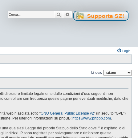
Cerca
Ricerca avanzata
Login
Lingua:
cetti di essere limitato legalmente dalle condizioni d’uso seguenti non
tuno controllare con frequenza queste pagine per eventuali modifiche, dato che
tà web rilasciata sotto “
GNU General Public License v2
” (in seguito “GPL”)
estione. Per ulteriori informazioni su phpBB:
https://www.phpbb.com
.
e una qualsiasi Legge del proprio Stato, o dello Stato dove “” è ospitato, o di
gli indirizzi IP sono registrati per salvaguardare e rinforzare queste
ore di questo servizio, accetti che ogni informazione (dato personale) tu abbia