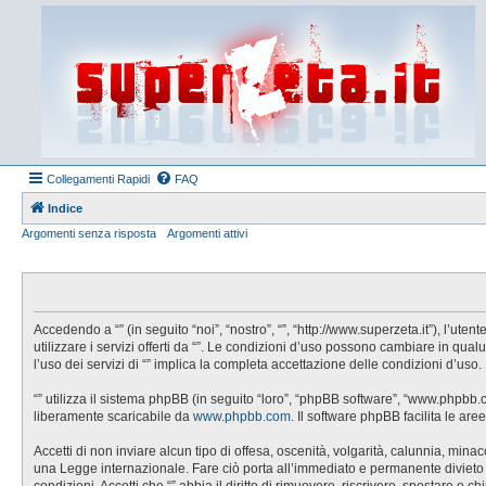
Collegamenti Rapidi
FAQ
Indice
Argomenti senza risposta
Argomenti attivi
Accedendo a “” (in seguito “noi”, “nostro”, “”, “http://www.superzeta.it”), l’u
utilizzare i servizi offerti da “”. Le condizioni d’uso possono cambiare in q
l’uso dei servizi di “” implica la completa accettazione delle condizioni d’uso.
“” utilizza il sistema phpBB (in seguito “loro”, “phpBB software”, “www.phpbb
liberamente scaricabile da
www.phpbb.com
. Il software phpBB facilita le a
Accetti di non inviare alcun tipo di offesa, oscenità, volgarità, calunnia, min
una Legge internazionale. Fare ciò porta all’immediato e permanente divieto di 
condizioni. Accetti che “” abbia il diritto di rimuovere, riscrivere, spostare 