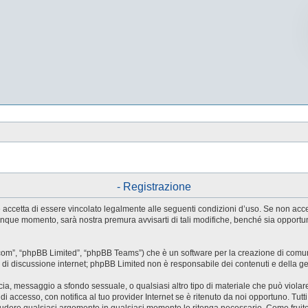
- Registrazione
tente accetta di essere vincolato legalmente alle seguenti condizioni d’uso. Se non ac
ualunque momento, sarà nostra premura avvisarti di tali modifiche, benché sia oppor
.com”, “phpBB Limited”, “phpBB Teams”) che è un software per la creazione di comuni
ree di discussione internet; phpBB Limited non è responsabile dei contenuti e della g
accia, messaggio a sfondo sessuale, o qualsiasi altro tipo di materiale che può violar
accesso, con notifica al tuo provider Internet se è ritenuto da noi opportuno. Tutti 
o chiudere qualsiasi argomento in qualsiasi momento lo ritenga necessario. Come fruit