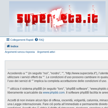
Collegamenti Rapidi
FAQ
Indice
Argomenti senza risposta
Argomenti attivi
Accedendo a “” (in seguito “noi”, “nostro”, “”, “http://www.superzeta.it”), l’u
utilizzare i servizi offerti da “”. Le condizioni d’uso possono cambiare in q
l’uso dei servizi di “” implica la completa accettazione delle condizioni d’uso.
“” utilizza il sistema phpBB (in seguito “loro”, “phpBB software”, “www.phpbb
liberamente scaricabile da
www.phpbb.com
. Il software phpBB facilita le a
Accetti di non inviare alcun tipo di offesa, oscenità, volgarità, calunnia, min
una Legge internazionale. Fare ciò porta all’immediato e permanente divieto di 
condizioni. Accetti che “” abbia il diritto di rimuovere, riscrivere, spostare 