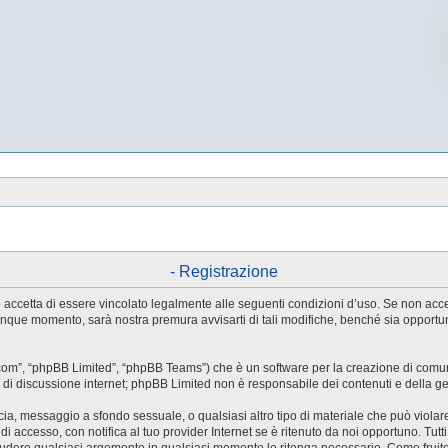
- Registrazione
tente accetta di essere vincolato legalmente alle seguenti condizioni d’uso. Se non ac
ualunque momento, sarà nostra premura avvisarti di tali modifiche, benché sia oppor
.com”, “phpBB Limited”, “phpBB Teams”) che è un software per la creazione di comuni
ree di discussione internet; phpBB Limited non è responsabile dei contenuti e della g
accia, messaggio a sfondo sessuale, o qualsiasi altro tipo di materiale che può violar
accesso, con notifica al tuo provider Internet se è ritenuto da noi opportuno. Tutti 
o chiudere qualsiasi argomento in qualsiasi momento lo ritenga necessario. Come fruit