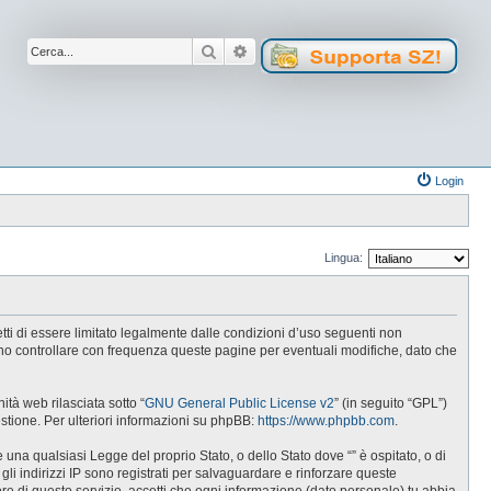
Cerca
Ricerca avanzata
Login
Lingua:
cetti di essere limitato legalmente dalle condizioni d’uso seguenti non
tuno controllare con frequenza queste pagine per eventuali modifiche, dato che
tà web rilasciata sotto “
GNU General Public License v2
” (in seguito “GPL”)
estione. Per ulteriori informazioni su phpBB:
https://www.phpbb.com
.
e una qualsiasi Legge del proprio Stato, o dello Stato dove “” è ospitato, o di
gli indirizzi IP sono registrati per salvaguardare e rinforzare queste
ore di questo servizio, accetti che ogni informazione (dato personale) tu abbia