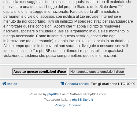
minaccia, messaggio a sfondo sessuale, o qualsiasi altro tipo di materiale che
può violare una qualsiasi Legge del proprio Stato, o dello Stato dove “” è
ospitato, o di una Legge internazionale. Fare ciò porta all’immediato e
permanente divieto di accesso, con notifica al tuo provider Internet se è
ritenuto da noi opportuno. Tutti gli indirizzi IP sono registrati per salvaguardare
e rinforzare queste condizioni. Accetti che “” abbia il diritto di rimuovere,
riscrivere, spostare o chiudere qualsiasi argomento in qualsiasi momento lo
ritenga necessario. Come fruitore di questo servizio, accetti che ogni
informazione (dato personale) tu abbia inviato sia conservata in un database.
Al contempo queste informazioni non saranno divulgate a nessuno senza il
tuo consenso, né “” o phpBB sono da ritenersi responsabili per qualsiasi
violazione al sistema che possa compromettere queste informazioni.
Indice
Cancella cookie
Tutti gli orari sono
UTC+02:00
Powered by
phpBB
® Forum Software © phpBB Limited
Traduzione Italiana
phpBB-Store.it
Privacy
|
Condizioni