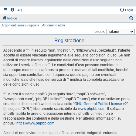
FAQ
Login
Indice
Argomenti senza risposta
Argomenti attivi
e
Lingua:
r
- Registrazione
c
a
Accedendo a “” (in seguito “noi”, “nostro”, “”, “http://www.superzeta.it”), l’utente
accetta di essere vincolato legalmente alle seguenti condizioni d’uso. Se non
accetti di essere limitato legalmente dalle condizioni d’uso seguenti non
utilizzare i servizi offerti da “”. Le condizioni d’uso possono cambiare in
qualunque momento, sarà nostra premura avvisarti di tali modifiche, benché
sia opportuno controllare con frequenza queste pagine per eventuali
modifiche, dato che l’uso dei servizi di “” implica la completa accettazione
delle condizioni d’uso.
“” utilizza il sistema phpBB (in seguito “loro”, “phpBB software”,
“www.phpbb.com”, “phpBB Limited”, “phpBB Teams”) che è un software per la
creazione di comunità web rilasciata sotto “
GNU General Public License v2
”
(in seguito “GPL”) liberamente scaricabile da
www.phpbb.com
. Il software
phpBB facilita le aree di discussione internet; phpBB Limited non è
responsabile dei contenuti e della gestione. Per ulteriori informazioni su
phpBB:
https://www.phpbb.com
.
Accetti di non inviare alcun tipo di offesa, oscenità, volgarità, calunnia,