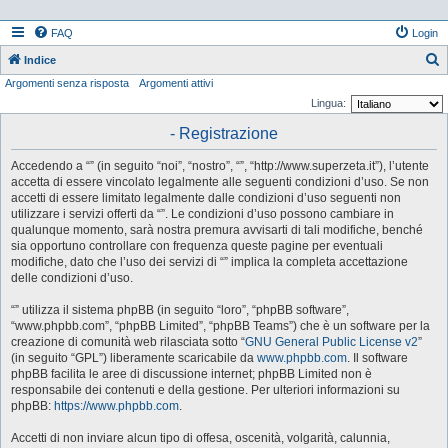
FAQ
Login
Indice
Argomenti senza risposta
Argomenti attivi
e
Lingua:
r
- Registrazione
c
a
Accedendo a “” (in seguito “noi”, “nostro”, “”, “http://www.superzeta.it”), l’utente
accetta di essere vincolato legalmente alle seguenti condizioni d’uso. Se non
accetti di essere limitato legalmente dalle condizioni d’uso seguenti non
utilizzare i servizi offerti da “”. Le condizioni d’uso possono cambiare in
qualunque momento, sarà nostra premura avvisarti di tali modifiche, benché
sia opportuno controllare con frequenza queste pagine per eventuali
modifiche, dato che l’uso dei servizi di “” implica la completa accettazione
delle condizioni d’uso.
“” utilizza il sistema phpBB (in seguito “loro”, “phpBB software”,
“www.phpbb.com”, “phpBB Limited”, “phpBB Teams”) che è un software per la
creazione di comunità web rilasciata sotto “
GNU General Public License v2
”
(in seguito “GPL”) liberamente scaricabile da
www.phpbb.com
. Il software
phpBB facilita le aree di discussione internet; phpBB Limited non è
responsabile dei contenuti e della gestione. Per ulteriori informazioni su
phpBB:
https://www.phpbb.com
.
Accetti di non inviare alcun tipo di offesa, oscenità, volgarità, calunnia,