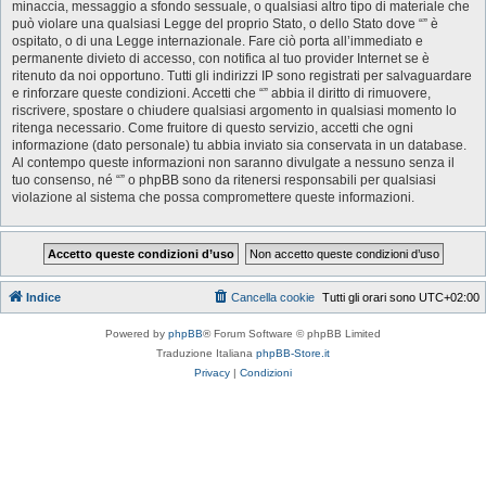
minaccia, messaggio a sfondo sessuale, o qualsiasi altro tipo di materiale che
può violare una qualsiasi Legge del proprio Stato, o dello Stato dove “” è
ospitato, o di una Legge internazionale. Fare ciò porta all’immediato e
permanente divieto di accesso, con notifica al tuo provider Internet se è
ritenuto da noi opportuno. Tutti gli indirizzi IP sono registrati per salvaguardare
e rinforzare queste condizioni. Accetti che “” abbia il diritto di rimuovere,
riscrivere, spostare o chiudere qualsiasi argomento in qualsiasi momento lo
ritenga necessario. Come fruitore di questo servizio, accetti che ogni
informazione (dato personale) tu abbia inviato sia conservata in un database.
Al contempo queste informazioni non saranno divulgate a nessuno senza il
tuo consenso, né “” o phpBB sono da ritenersi responsabili per qualsiasi
violazione al sistema che possa compromettere queste informazioni.
Indice
Cancella cookie
Tutti gli orari sono
UTC+02:00
Powered by
phpBB
® Forum Software © phpBB Limited
Traduzione Italiana
phpBB-Store.it
Privacy
|
Condizioni