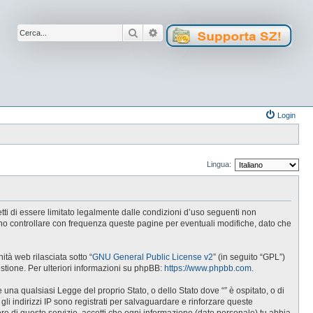
Cerca
Ricerca avanzata
Login
Lingua:
cetti di essere limitato legalmente dalle condizioni d’uso seguenti non
tuno controllare con frequenza queste pagine per eventuali modifiche, dato che
tà web rilasciata sotto “
GNU General Public License v2
” (in seguito “GPL”)
estione. Per ulteriori informazioni su phpBB:
https://www.phpbb.com
.
e una qualsiasi Legge del proprio Stato, o dello Stato dove “” è ospitato, o di
gli indirizzi IP sono registrati per salvaguardare e rinforzare queste
ore di questo servizio, accetti che ogni informazione (dato personale) tu abbia