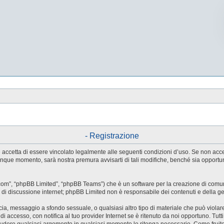
- Registrazione
tente accetta di essere vincolato legalmente alle seguenti condizioni d’uso. Se non ac
ualunque momento, sarà nostra premura avvisarti di tali modifiche, benché sia oppor
.com”, “phpBB Limited”, “phpBB Teams”) che è un software per la creazione di comuni
ree di discussione internet; phpBB Limited non è responsabile dei contenuti e della g
accia, messaggio a sfondo sessuale, o qualsiasi altro tipo di materiale che può violar
accesso, con notifica al tuo provider Internet se è ritenuto da noi opportuno. Tutti 
o chiudere qualsiasi argomento in qualsiasi momento lo ritenga necessario. Come fruit