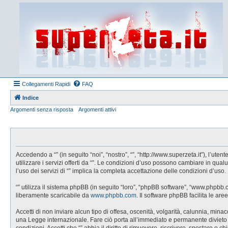
Collegamenti Rapidi
FAQ
Indice
Argomenti senza risposta
Argomenti attivi
Accedendo a “” (in seguito “noi”, “nostro”, “”, “http://www.superzeta.it”), l’u
utilizzare i servizi offerti da “”. Le condizioni d’uso possono cambiare in q
l’uso dei servizi di “” implica la completa accettazione delle condizioni d’uso.
“” utilizza il sistema phpBB (in seguito “loro”, “phpBB software”, “www.phpbb
liberamente scaricabile da
www.phpbb.com
. Il software phpBB facilita le a
Accetti di non inviare alcun tipo di offesa, oscenità, volgarità, calunnia, min
una Legge internazionale. Fare ciò porta all’immediato e permanente divieto di 
condizioni. Accetti che “” abbia il diritto di rimuovere, riscrivere, spostare 