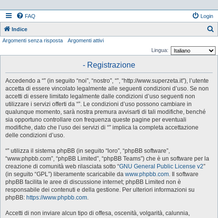
FAQ
Login
Indice
Argomenti senza risposta
Argomenti attivi
e
Lingua:
r
- Registrazione
c
a
Accedendo a “” (in seguito “noi”, “nostro”, “”, “http://www.superzeta.it”), l’utente
accetta di essere vincolato legalmente alle seguenti condizioni d’uso. Se non
accetti di essere limitato legalmente dalle condizioni d’uso seguenti non
utilizzare i servizi offerti da “”. Le condizioni d’uso possono cambiare in
qualunque momento, sarà nostra premura avvisarti di tali modifiche, benché
sia opportuno controllare con frequenza queste pagine per eventuali
modifiche, dato che l’uso dei servizi di “” implica la completa accettazione
delle condizioni d’uso.
“” utilizza il sistema phpBB (in seguito “loro”, “phpBB software”,
“www.phpbb.com”, “phpBB Limited”, “phpBB Teams”) che è un software per la
creazione di comunità web rilasciata sotto “
GNU General Public License v2
”
(in seguito “GPL”) liberamente scaricabile da
www.phpbb.com
. Il software
phpBB facilita le aree di discussione internet; phpBB Limited non è
responsabile dei contenuti e della gestione. Per ulteriori informazioni su
phpBB:
https://www.phpbb.com
.
Accetti di non inviare alcun tipo di offesa, oscenità, volgarità, calunnia,