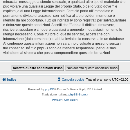
minaccia, messaggio a sfondo sessuale, o qualsiasi altro tipo di materiale che
può violare una qualsiasi Legge del proprio Stato, o dello Stato dove “” è
ospitato, o di una Legge internazionale. Fare ciò porta all’immediato e
permanente divieto di accesso, con notifica al tuo provider Internet se è
ritenuto da noi opportuno. Tutti gli indirizzi IP sono registrati per salvaguardare
e rinforzare queste condizioni. Accetti che “” abbia il diritto di rimuovere,
riscrivere, spostare o chiudere qualsiasi argomento in qualsiasi momento lo
ritenga necessario. Come fruitore di questo servizio, accetti che ogni
informazione (dato personale) tu abbia inviato sia conservata in un database.
Al contempo queste informazioni non saranno divulgate a nessuno senza il
tuo consenso, né “” o phpBB sono da ritenersi responsabili per qualsiasi
violazione al sistema che possa compromettere queste informazioni.
Indice
Cancella cookie
Tutti gli orari sono
UTC+02:00
Powered by
phpBB
® Forum Software © phpBB Limited
Traduzione Italiana
phpBB-Store.it
Privacy
|
Condizioni