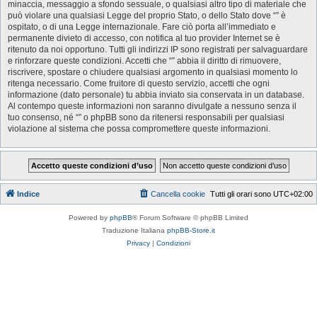
minaccia, messaggio a sfondo sessuale, o qualsiasi altro tipo di materiale che
può violare una qualsiasi Legge del proprio Stato, o dello Stato dove “” è
ospitato, o di una Legge internazionale. Fare ciò porta all’immediato e
permanente divieto di accesso, con notifica al tuo provider Internet se è
ritenuto da noi opportuno. Tutti gli indirizzi IP sono registrati per salvaguardare
e rinforzare queste condizioni. Accetti che “” abbia il diritto di rimuovere,
riscrivere, spostare o chiudere qualsiasi argomento in qualsiasi momento lo
ritenga necessario. Come fruitore di questo servizio, accetti che ogni
informazione (dato personale) tu abbia inviato sia conservata in un database.
Al contempo queste informazioni non saranno divulgate a nessuno senza il
tuo consenso, né “” o phpBB sono da ritenersi responsabili per qualsiasi
violazione al sistema che possa compromettere queste informazioni.
Indice
Cancella cookie
Tutti gli orari sono
UTC+02:00
Powered by
phpBB
® Forum Software © phpBB Limited
Traduzione Italiana
phpBB-Store.it
Privacy
|
Condizioni