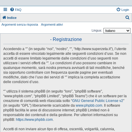
FAQ
Login
Indice
Argomenti senza risposta
Argomenti attivi
e
Lingua:
r
- Registrazione
c
a
Accedendo a “” (in seguito “noi”, “nostro”, “”, “http://www.superzeta.it”), l’utente
accetta di essere vincolato legalmente alle seguenti condizioni d’uso. Se non
accetti di essere limitato legalmente dalle condizioni d’uso seguenti non
utilizzare i servizi offerti da “”. Le condizioni d’uso possono cambiare in
qualunque momento, sarà nostra premura avvisarti di tali modifiche, benché
sia opportuno controllare con frequenza queste pagine per eventuali
modifiche, dato che l’uso dei servizi di “” implica la completa accettazione
delle condizioni d’uso.
“” utilizza il sistema phpBB (in seguito “loro”, “phpBB software”,
“www.phpbb.com”, “phpBB Limited”, “phpBB Teams”) che è un software per la
creazione di comunità web rilasciata sotto “
GNU General Public License v2
”
(in seguito “GPL”) liberamente scaricabile da
www.phpbb.com
. Il software
phpBB facilita le aree di discussione internet; phpBB Limited non è
responsabile dei contenuti e della gestione. Per ulteriori informazioni su
phpBB:
https://www.phpbb.com
.
Accetti di non inviare alcun tipo di offesa, oscenità, volgarità, calunnia,