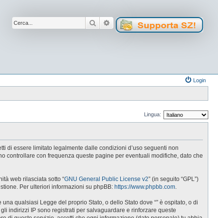
Cerca
Ricerca avanzata
Login
Lingua:
cetti di essere limitato legalmente dalle condizioni d’uso seguenti non
tuno controllare con frequenza queste pagine per eventuali modifiche, dato che
tà web rilasciata sotto “
GNU General Public License v2
” (in seguito “GPL”)
estione. Per ulteriori informazioni su phpBB:
https://www.phpbb.com
.
e una qualsiasi Legge del proprio Stato, o dello Stato dove “” è ospitato, o di
gli indirizzi IP sono registrati per salvaguardare e rinforzare queste
ore di questo servizio, accetti che ogni informazione (dato personale) tu abbia