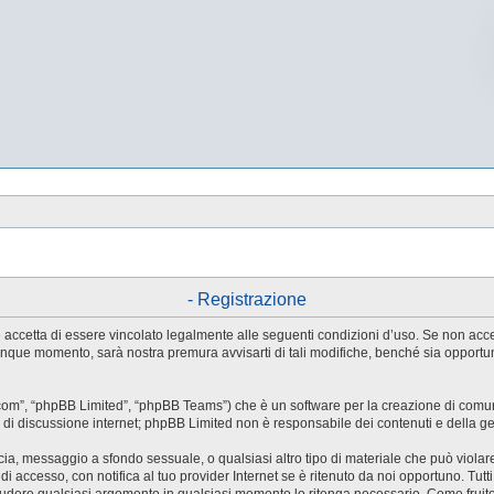
- Registrazione
tente accetta di essere vincolato legalmente alle seguenti condizioni d’uso. Se non ac
ualunque momento, sarà nostra premura avvisarti di tali modifiche, benché sia oppor
.com”, “phpBB Limited”, “phpBB Teams”) che è un software per la creazione di comuni
ree di discussione internet; phpBB Limited non è responsabile dei contenuti e della g
accia, messaggio a sfondo sessuale, o qualsiasi altro tipo di materiale che può violar
accesso, con notifica al tuo provider Internet se è ritenuto da noi opportuno. Tutti 
o chiudere qualsiasi argomento in qualsiasi momento lo ritenga necessario. Come fruit