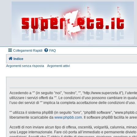
Collegamenti Rapidi
FAQ
Indice
Argomenti senza risposta
Argomenti attivi
Accedendo a “” (in seguito “noi”, “nostro”, “”, “http://www.superzeta.it”), l’u
utilizzare i servizi offerti da “”. Le condizioni d’uso possono cambiare in q
l’uso dei servizi di “” implica la completa accettazione delle condizioni d’uso.
“” utilizza il sistema phpBB (in seguito “loro”, “phpBB software”, “www.phpbb
liberamente scaricabile da
www.phpbb.com
. Il software phpBB facilita le a
Accetti di non inviare alcun tipo di offesa, oscenità, volgarità, calunnia, min
una Legge internazionale. Fare ciò porta all’immediato e permanente divieto di 
condizioni. Accetti che “” abbia il diritto di rimuovere, riscrivere, spostare 