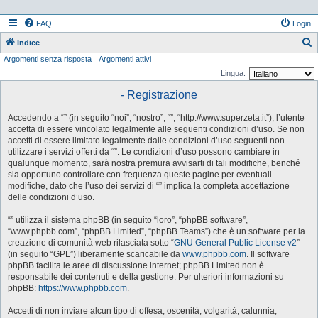
FAQ
Login
Indice
Argomenti senza risposta
Argomenti attivi
e
Lingua:
r
- Registrazione
c
a
Accedendo a “” (in seguito “noi”, “nostro”, “”, “http://www.superzeta.it”), l’utente
accetta di essere vincolato legalmente alle seguenti condizioni d’uso. Se non
accetti di essere limitato legalmente dalle condizioni d’uso seguenti non
utilizzare i servizi offerti da “”. Le condizioni d’uso possono cambiare in
qualunque momento, sarà nostra premura avvisarti di tali modifiche, benché
sia opportuno controllare con frequenza queste pagine per eventuali
modifiche, dato che l’uso dei servizi di “” implica la completa accettazione
delle condizioni d’uso.
“” utilizza il sistema phpBB (in seguito “loro”, “phpBB software”,
“www.phpbb.com”, “phpBB Limited”, “phpBB Teams”) che è un software per la
creazione di comunità web rilasciata sotto “
GNU General Public License v2
”
(in seguito “GPL”) liberamente scaricabile da
www.phpbb.com
. Il software
phpBB facilita le aree di discussione internet; phpBB Limited non è
responsabile dei contenuti e della gestione. Per ulteriori informazioni su
phpBB:
https://www.phpbb.com
.
Accetti di non inviare alcun tipo di offesa, oscenità, volgarità, calunnia,