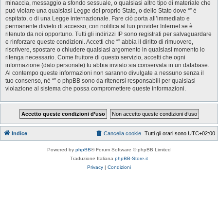
minaccia, messaggio a sfondo sessuale, o qualsiasi altro tipo di materiale che
può violare una qualsiasi Legge del proprio Stato, o dello Stato dove “” è
ospitato, o di una Legge internazionale. Fare ciò porta all’immediato e
permanente divieto di accesso, con notifica al tuo provider Internet se è
ritenuto da noi opportuno. Tutti gli indirizzi IP sono registrati per salvaguardare
e rinforzare queste condizioni. Accetti che “” abbia il diritto di rimuovere,
riscrivere, spostare o chiudere qualsiasi argomento in qualsiasi momento lo
ritenga necessario. Come fruitore di questo servizio, accetti che ogni
informazione (dato personale) tu abbia inviato sia conservata in un database.
Al contempo queste informazioni non saranno divulgate a nessuno senza il
tuo consenso, né “” o phpBB sono da ritenersi responsabili per qualsiasi
violazione al sistema che possa compromettere queste informazioni.
Indice
Cancella cookie
Tutti gli orari sono
UTC+02:00
Powered by
phpBB
® Forum Software © phpBB Limited
Traduzione Italiana
phpBB-Store.it
Privacy
|
Condizioni