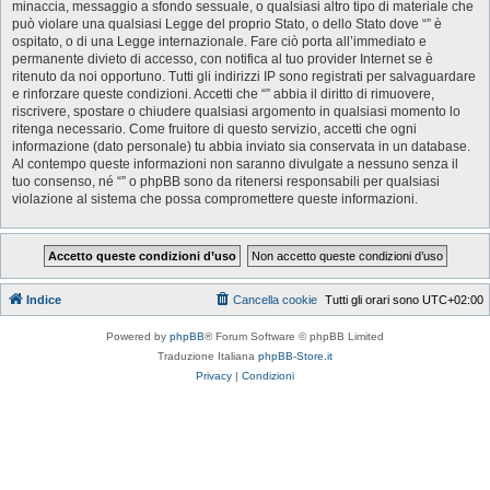
minaccia, messaggio a sfondo sessuale, o qualsiasi altro tipo di materiale che
può violare una qualsiasi Legge del proprio Stato, o dello Stato dove “” è
ospitato, o di una Legge internazionale. Fare ciò porta all’immediato e
permanente divieto di accesso, con notifica al tuo provider Internet se è
ritenuto da noi opportuno. Tutti gli indirizzi IP sono registrati per salvaguardare
e rinforzare queste condizioni. Accetti che “” abbia il diritto di rimuovere,
riscrivere, spostare o chiudere qualsiasi argomento in qualsiasi momento lo
ritenga necessario. Come fruitore di questo servizio, accetti che ogni
informazione (dato personale) tu abbia inviato sia conservata in un database.
Al contempo queste informazioni non saranno divulgate a nessuno senza il
tuo consenso, né “” o phpBB sono da ritenersi responsabili per qualsiasi
violazione al sistema che possa compromettere queste informazioni.
Indice
Cancella cookie
Tutti gli orari sono
UTC+02:00
Powered by
phpBB
® Forum Software © phpBB Limited
Traduzione Italiana
phpBB-Store.it
Privacy
|
Condizioni