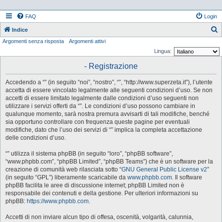
FAQ
Login
Indice
Argomenti senza risposta
Argomenti attivi
e
Lingua:
r
- Registrazione
c
a
Accedendo a “” (in seguito “noi”, “nostro”, “”, “http://www.superzeta.it”), l’utente
accetta di essere vincolato legalmente alle seguenti condizioni d’uso. Se non
accetti di essere limitato legalmente dalle condizioni d’uso seguenti non
utilizzare i servizi offerti da “”. Le condizioni d’uso possono cambiare in
qualunque momento, sarà nostra premura avvisarti di tali modifiche, benché
sia opportuno controllare con frequenza queste pagine per eventuali
modifiche, dato che l’uso dei servizi di “” implica la completa accettazione
delle condizioni d’uso.
“” utilizza il sistema phpBB (in seguito “loro”, “phpBB software”,
“www.phpbb.com”, “phpBB Limited”, “phpBB Teams”) che è un software per la
creazione di comunità web rilasciata sotto “
GNU General Public License v2
”
(in seguito “GPL”) liberamente scaricabile da
www.phpbb.com
. Il software
phpBB facilita le aree di discussione internet; phpBB Limited non è
responsabile dei contenuti e della gestione. Per ulteriori informazioni su
phpBB:
https://www.phpbb.com
.
Accetti di non inviare alcun tipo di offesa, oscenità, volgarità, calunnia,