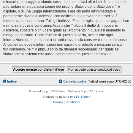
minaccia, messaggio a sfondo sessuale, o qualsiasi altro tipo di materiale che
può violare una qualsiasi Legge del proprio Stato, o dello Stato dove “” è
ospitato, o di una Legge internazionale. Fare ciò porta all’immediato e
permanente divieto di accesso, con notifica al tuo provider Internet se è
ritenuto da noi opportuno. Tutti gli indirizzi IP sono registrati per salvaguardare
e rinforzare queste condizioni. Accetti che “” abbia il diritto di rimuovere,
riscrivere, spostare o chiudere qualsiasi argomento in qualsiasi momento lo
ritenga necessario. Come fruitore di questo servizio, accetti che ogni
informazione (dato personale) tu abbia inviato sia conservata in un database.
Al contempo queste informazioni non saranno divulgate a nessuno senza il
tuo consenso, né “” o phpBB sono da ritenersi responsabili per qualsiasi
violazione al sistema che possa compromettere queste informazioni.
Indice
Cancella cookie
Tutti gli orari sono
UTC+02:00
Powered by
phpBB
® Forum Software © phpBB Limited
Traduzione Italiana
phpBB-Store.it
Privacy
|
Condizioni