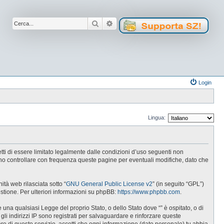
Cerca
Ricerca avanzata
Login
Lingua:
cetti di essere limitato legalmente dalle condizioni d’uso seguenti non
tuno controllare con frequenza queste pagine per eventuali modifiche, dato che
tà web rilasciata sotto “
GNU General Public License v2
” (in seguito “GPL”)
estione. Per ulteriori informazioni su phpBB:
https://www.phpbb.com
.
e una qualsiasi Legge del proprio Stato, o dello Stato dove “” è ospitato, o di
gli indirizzi IP sono registrati per salvaguardare e rinforzare queste
ore di questo servizio, accetti che ogni informazione (dato personale) tu abbia