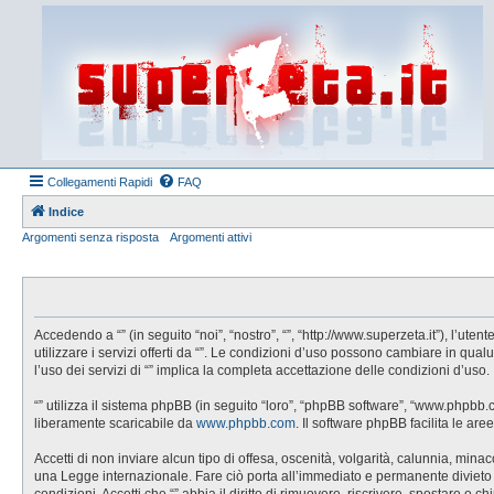
Collegamenti Rapidi
FAQ
Indice
Argomenti senza risposta
Argomenti attivi
Accedendo a “” (in seguito “noi”, “nostro”, “”, “http://www.superzeta.it”), l’u
utilizzare i servizi offerti da “”. Le condizioni d’uso possono cambiare in q
l’uso dei servizi di “” implica la completa accettazione delle condizioni d’uso.
“” utilizza il sistema phpBB (in seguito “loro”, “phpBB software”, “www.phpbb
liberamente scaricabile da
www.phpbb.com
. Il software phpBB facilita le a
Accetti di non inviare alcun tipo di offesa, oscenità, volgarità, calunnia, min
una Legge internazionale. Fare ciò porta all’immediato e permanente divieto di 
condizioni. Accetti che “” abbia il diritto di rimuovere, riscrivere, spostare 