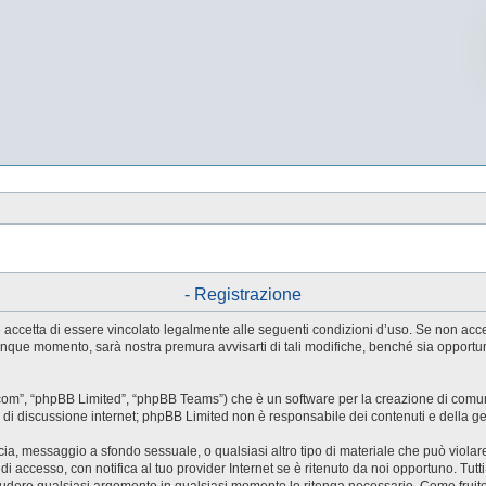
- Registrazione
tente accetta di essere vincolato legalmente alle seguenti condizioni d’uso. Se non ac
ualunque momento, sarà nostra premura avvisarti di tali modifiche, benché sia oppor
.com”, “phpBB Limited”, “phpBB Teams”) che è un software per la creazione di comuni
ree di discussione internet; phpBB Limited non è responsabile dei contenuti e della g
accia, messaggio a sfondo sessuale, o qualsiasi altro tipo di materiale che può violar
accesso, con notifica al tuo provider Internet se è ritenuto da noi opportuno. Tutti 
o chiudere qualsiasi argomento in qualsiasi momento lo ritenga necessario. Come fruit