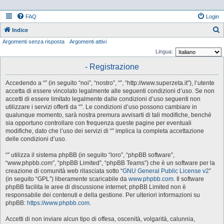
FAQ
Login
Indice
Argomenti senza risposta
Argomenti attivi
e
Lingua:
r
- Registrazione
c
a
Accedendo a “” (in seguito “noi”, “nostro”, “”, “http://www.superzeta.it”), l’utente
accetta di essere vincolato legalmente alle seguenti condizioni d’uso. Se non
accetti di essere limitato legalmente dalle condizioni d’uso seguenti non
utilizzare i servizi offerti da “”. Le condizioni d’uso possono cambiare in
qualunque momento, sarà nostra premura avvisarti di tali modifiche, benché
sia opportuno controllare con frequenza queste pagine per eventuali
modifiche, dato che l’uso dei servizi di “” implica la completa accettazione
delle condizioni d’uso.
“” utilizza il sistema phpBB (in seguito “loro”, “phpBB software”,
“www.phpbb.com”, “phpBB Limited”, “phpBB Teams”) che è un software per la
creazione di comunità web rilasciata sotto “
GNU General Public License v2
”
(in seguito “GPL”) liberamente scaricabile da
www.phpbb.com
. Il software
phpBB facilita le aree di discussione internet; phpBB Limited non è
responsabile dei contenuti e della gestione. Per ulteriori informazioni su
phpBB:
https://www.phpbb.com
.
Accetti di non inviare alcun tipo di offesa, oscenità, volgarità, calunnia,