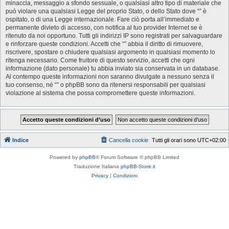
minaccia, messaggio a sfondo sessuale, o qualsiasi altro tipo di materiale che
può violare una qualsiasi Legge del proprio Stato, o dello Stato dove “” è
ospitato, o di una Legge internazionale. Fare ciò porta all’immediato e
permanente divieto di accesso, con notifica al tuo provider Internet se è
ritenuto da noi opportuno. Tutti gli indirizzi IP sono registrati per salvaguardare
e rinforzare queste condizioni. Accetti che “” abbia il diritto di rimuovere,
riscrivere, spostare o chiudere qualsiasi argomento in qualsiasi momento lo
ritenga necessario. Come fruitore di questo servizio, accetti che ogni
informazione (dato personale) tu abbia inviato sia conservata in un database.
Al contempo queste informazioni non saranno divulgate a nessuno senza il
tuo consenso, né “” o phpBB sono da ritenersi responsabili per qualsiasi
violazione al sistema che possa compromettere queste informazioni.
Indice
Cancella cookie
Tutti gli orari sono
UTC+02:00
Powered by
phpBB
® Forum Software © phpBB Limited
Traduzione Italiana
phpBB-Store.it
Privacy
|
Condizioni